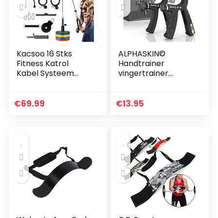
Kacsoo 16 Stks
ALPHASKIN©
Fitness Katrol
Handtrainer
Kabel Systeem
vingertrainer
voor Gym, Thuis
gripkrachttrainer |
Workout Gym
set van 2 of 5 set |
Apparatuur,
onderarmtrainer
€
69.99
€
13.95
Onderarm Pols
vingerhalter…
Roller Trainer Arm…