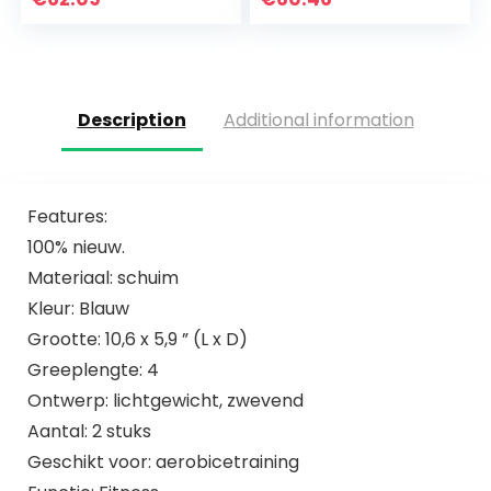
Verstelbare
voor het trainen
Sterkte Trainer
van biceps,
Pull…
triceps…
Description
Additional information
Features:
100% nieuw.
Materiaal: schuim
Kleur: Blauw
Grootte: 10,6 x 5,9 ” (L x D)
Greeplengte: 4
Ontwerp: lichtgewicht, zwevend
Aantal: 2 stuks
Geschikt voor: aerobicetraining