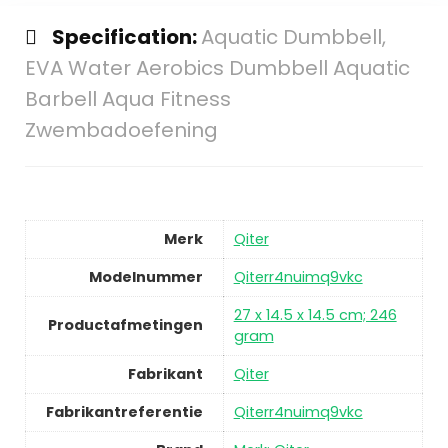
Specification:
Aquatic Dumbbell,
EVA Water Aerobics Dumbbell Aquatic
Barbell Aqua Fitness
Zwembadoefening
Merk
Qiter
Modelnummer
Qiterr4nuimq9vkc
27 x 14.5 x 14.5 cm; 246
Productafmetingen
gram
Fabrikant
Qiter
Fabrikantreferentie
Qiterr4nuimq9vkc