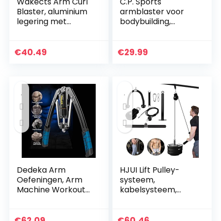
Wakects Arm Curl
C.P. Sports
Blaster, aluminium
armblaster voor
legering met
bodybuilding,
verstelbare riem
krachtsport en
geweldig voor
gewichtheffen,
Bicep Body Building
bicepstrainer,
€
40.49
€
29.99
en spierkracht…
triceps-bomber
Dedeka Arm
HJUI Lift Pulley-
Oefeningen, Arm
systeem,
Machine Workout
kabelsysteem,
Systeem, 4 In 1
machine doe-het-
Power Twister
zelf
Borst Expander
fitnessapparaten,
€
62.09
€
60.46