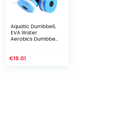
Aquatic Dumbbell,
EVA Water
Aerobics Dumbbell
Aquatic Barbell
Aqua Fitness
Zwembadoefening
€
19.01