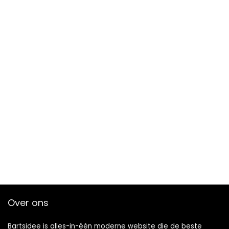
Over ons
Bartsidee is alles-in-één moderne website die de beste