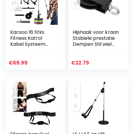
Kacsoo 16 Stks
Hijshaak voor kraan
Fitness Katrol
Stabiele prestatie
Kabel Systeem
Dempen Stil wiel
voor Gym, Thuis
Stevig en duurzaam
Workout Gym
accessoire voor
Apparatuur,
fitnessapparatuur
€
69.99
€
22.79
Onderarm Pols
Roller Trainer Arm…