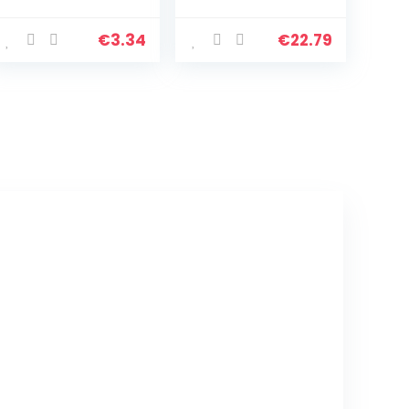
hand power grip
Dempen Stil wiel
exerciser
Stevig en
onderarm
duurzaam
€
3.34
€
22.79
krachttraining
accessoire voor
zware grip
fitnessapparatu
fitness
ur
accessoires