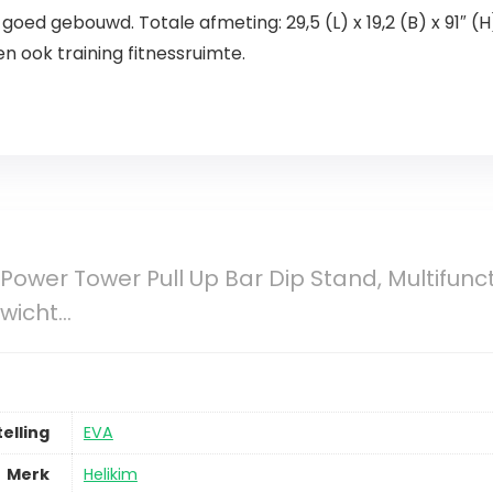
oed gebouwd. Totale afmeting: 29,5 (L) x 19,2 (B) x 91″ (H
n ook training fitnessruimte.
Power Tower Pull Up Bar Dip Stand, Multifunc
wicht…
elling
EVA
Merk
Helikim