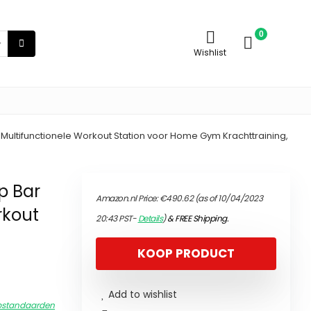
0
Wishlist
 Multifunctionele Workout Station voor Home Gym Krachttraining,
p Bar
Amazon.nl Price:
€
490.62
(as of 10/04/2023
rkout
20:43 PST-
Details
)
&
FREE Shipping
.
KOOP PRODUCT
Add to wishlist
pstandaarden