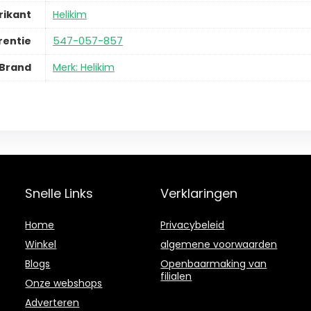
rikant
Helikim
rentie
547-057-857
Brand
Merk: Helikim
Snelle Links
Verklaringen
Home
Privacybeleid
Winkel
algemene voorwaarden
Blogs
Openbaarmaking van
filialen
Onze webshops
Adverteren