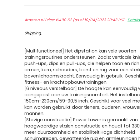
Amazon.nl Price:
€
490.62
(as of 10/04/2023 20:43 PST-
Details
Shipping
.
[Multifunctioneel] Het dipstation kan vele soorten
trainingsroutines ondersteunen. Zoals: verticale kn
push-ups, dips en pull-ups, die helpen toon en ric
armen, kern, schouders, borst en rug voor een ster
bovenlichaamskracht. Eenvoudig in gebruik. Geschik
fitness- en krachtopbouwtrainingen.
[6 niveaus verstelbaar] De hoogte kan eenvoudig
aangepast aan uw trainingscomfort. Het instelbare
150cm-230cm/59-90,5 inch. Geschikt voor veel me
kan worden gebruikt door tieners, ouderen, vrouwe
mannen.
[Stevige constructie] Power tower is gemaakt van
hoogwaardige stalen constructie en houdt tot 330
meer duurzaamheid en stabiliteit.Hoge dichtheid
schuimgrepen, gewatteerde rug en armleuningen 