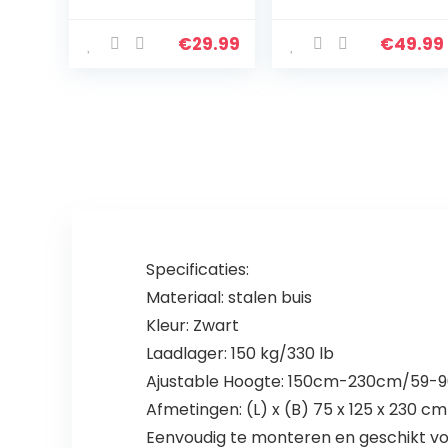
Meerkleurig,
Trainer Arm
Medium
Kracht Training
Apparaat Thuis
€
29.99
€
49.99
Fitness
Apparatuur
Specificaties:
Materiaal: stalen buis
Kleur: Zwart
Laadlager: 150 kg/330 lb
Ajustable Hoogte: 150cm-230cm/59-90
Afmetingen: (L) x (B) 75 x 125 x 230 cm 
Eenvoudig te monteren en geschikt voo