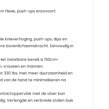
rm flexie, push-ups enzovoort
ale knieverhoging, push-ups, dips en
kere bovenlichaamskracht. Eenvoudig in
et instelbare bereik is 150cm-
en, vrouwen en mannen.
tot 330 lbs, met meer duurzaamheid en
d van de hand te minimaliseren na
contactoppervlak met de vloer kan
ilig. Verlengde en verbrede stalen buis