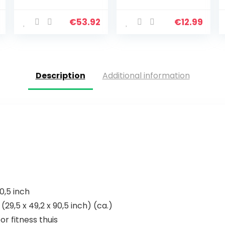
Curls, Triceps
stalen kabel
Extensions
voor latkabel
Fitness Gym
kabel kabel
€
53.92
€
12.99
Workout, Pols
fitness home
Roller Trainer
gym riemschijf
Arm…
systeem
Description
Additional information
,5 inch
(29,5 x 49,2 x 90,5 inch) (ca.)
r fitness thuis