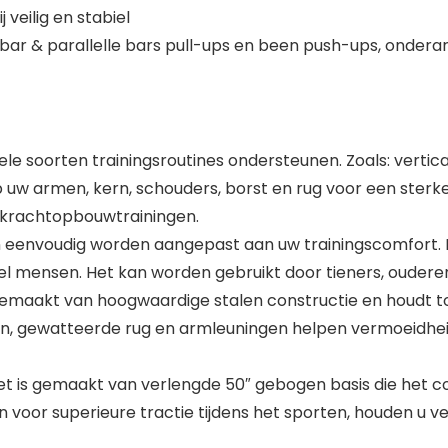
 veilig en stabiel
bar & parallelle bars pull-ups en been push-ups, ondera
vele soorten trainingsroutines ondersteunen. Zoals: vertic
op uw armen, kern, schouders, borst en rug voor een ster
en krachtopbouwtrainingen.
n eenvoudig worden aangepast aan uw trainingscomfort. H
el mensen. Het kan worden gebruikt door tieners, ouder
 gemaakt van hoogwaardige stalen constructie en houdt 
pen, gewatteerde rug en armleuningen helpen vermoeidhei
Het is gemaakt van verlengde 50″ gebogen basis die het 
 voor superieure tractie tijdens het sporten, houden u ve