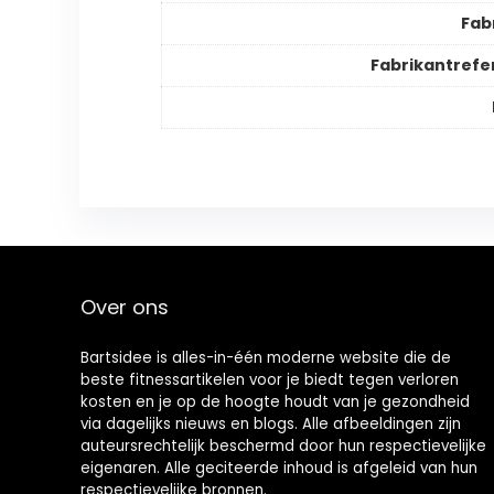
Fab
Fabrikantrefe
Over ons
Bartsidee is alles-in-één moderne website die de
beste fitnessartikelen voor je biedt tegen verloren
kosten en je op de hoogte houdt van je gezondheid
via dagelijks nieuws en blogs. Alle afbeeldingen zijn
auteursrechtelijk beschermd door hun respectievelijke
eigenaren. Alle geciteerde inhoud is afgeleid van hun
respectievelijke bronnen.