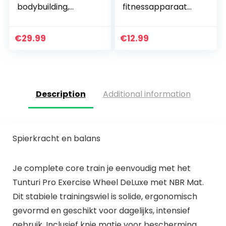
bodybuilding,
fitnessapparaat
krachtsport en
stalen kabel voor
gewichtheffen,
latkabel kabel
bicepstrainer,
kabel fitness home
€
29.99
€
12.99
triceps-bomber
gym riemschijf
systeem
Description
Additional information
Spierkracht en balans
Je complete core train je eenvoudig met het
Tunturi Pro Exercise Wheel DeLuxe met NBR Mat.
Dit stabiele trainingswiel is solide, ergonomisch
gevormd en geschikt voor dagelijks, intensief
gebruik. Inclusief knie matje voor bescherming.