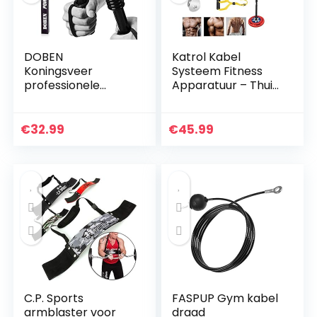
DOBEN
Katrol Kabel
Koningsveer
Systeem Fitness
professionele
Apparatuur – Thuis
buighalter voor
Indoor Apparatuur
krachttraining,
voor krachttraining
fitness 20 kg, 30 kg,
Armmachines
€
32.99
€
45.99
40 kg, 50 kg, 60 kg,
armtrainer
C.P. Sports
FASPUP Gym kabel
armblaster voor
draad