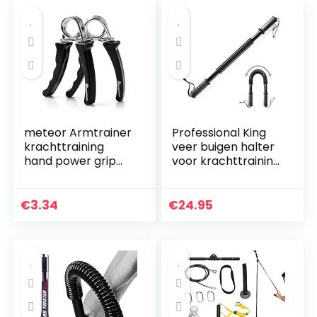
meteor Armtrainer
Professional King
krachttraining
veer buigen halter
hand power grip
voor krachttraining
exerciser
fitness training arm
onderarm
trainer; buigbare
krachttraining
flexibele veer
€
3.34
€
24.95
zware grip fitness
halter
accessoires