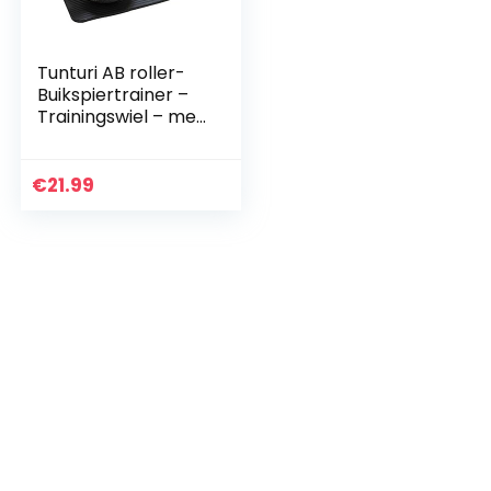
Tunturi AB roller-
Buikspiertrainer –
Trainingswiel – met
NBR kniemat
€
21.99