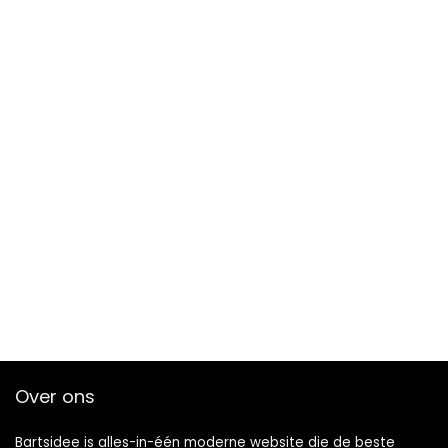
Over ons
Bartsidee is alles-in-één moderne website die de beste