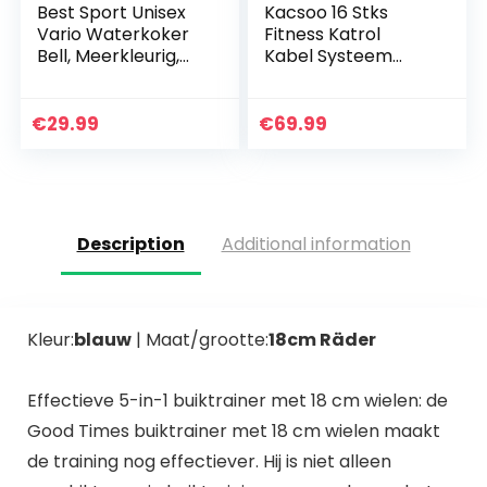
Best Sport Unisex
Kacsoo 16 Stks
Vario Waterkoker
Fitness Katrol
Bell, Meerkleurig,
Kabel Systeem
Medium
voor Gym, Thuis
Workout Gym
Apparatuur,
€
29.99
€
69.99
Onderarm Pols
Roller Trainer Arm…
Description
Additional information
Kleur:
blauw
| Maat/grootte:
18cm Räder
Effectieve 5-in-1 buiktrainer met 18 cm wielen: de
Good Times buiktrainer met 18 cm wielen maakt
de training nog effectiever. Hij is niet alleen