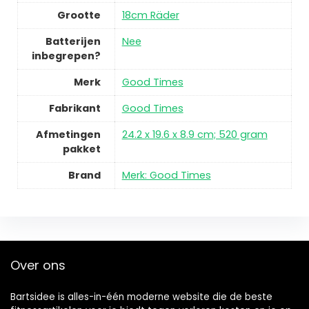
Grootte
18cm Räder
Batterijen
Nee
inbegrepen?
Merk
Good Times
Fabrikant
Good Times
Afmetingen
24.2 x 19.6 x 8.9 cm; 520 gram
pakket
Brand
Merk: Good Times
Over ons
Bartsidee is alles-in-één moderne website die de beste