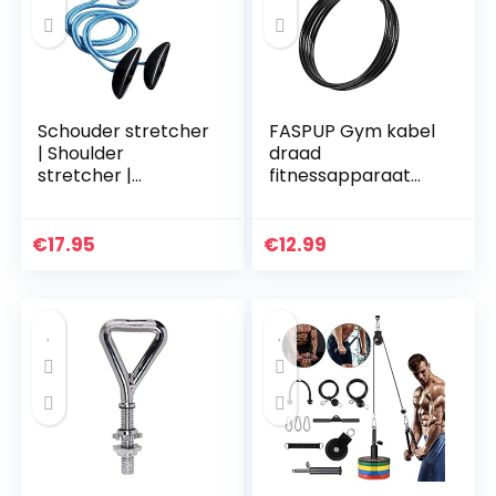
Schouder stretcher
FASPUP Gym kabel
| Shoulder
draad
stretcher |
fitnessapparaat
Schouder pulley |
stalen kabel voor
Met katrol | Voor
latkabel kabel
mobiliteit en
kabel fitness home
€
17.95
€
12.99
circulatie |
gym riemschijf
Gemakkelijk te…
systeem