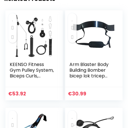
KEENSO Fitness
Arm Blaster Body
Gym Pulley System,
Building Bomber
Biceps Curls,
bicep lok tricep
Triceps Extensions
spieropbouw,
Fitness Gym
robuust en
Workout, Pols
verstelbaar
€
53.92
€
30.99
Roller Trainer Arm…
bodybuilding bicep
isolator voor…