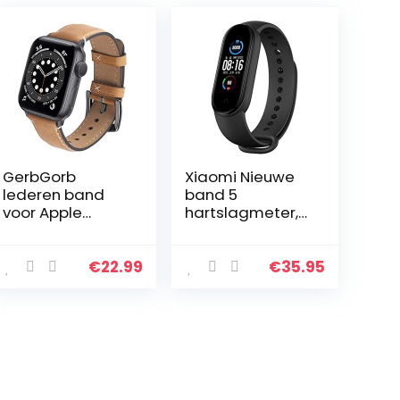
GerbGorb
Xiaomi Nieuwe
lederen band
band 5
voor Apple
hartslagmeter,
Watch 42 mm
slaapmonitoring
44 mm 45 mm
, 11
38 mm 40 mm
trainingsmodi,
€
22.99
€
35.95
41 mm, banden
50 meter
compatibel met
waterdicht,
iWatch-serie
zwart
7/6/5/4/3…