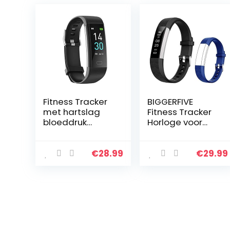
Fitness Tracker
BIGGERFIVE
met hartslag
Fitness Tracker
bloeddruk
Horloge voor
slaapmonitor 16
kinderen
Sportmodi, Ip68
jongens meisjes
Activity Tracker
tieners,
€
28.99
€
29.99
GPS track
stappenteller,
records
activiteitentrack
Stappen…
er…