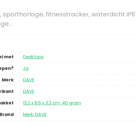
sporthorloge, fitnesstracker, waterdicht IP67,
oge…
l met
Desktops
repen?
Ja
Merk
DAVE
rikant
DAVE
pakket
13.2 x 8.6 x 3.3 cm; 40 gram
Brand
Merk: DAVE