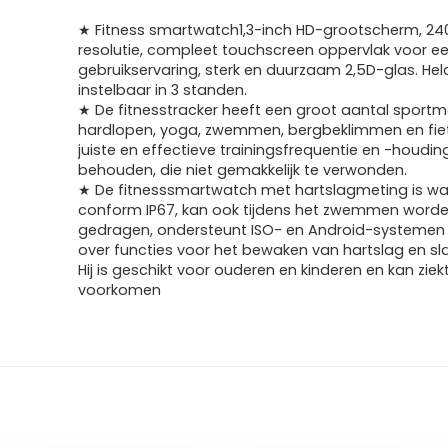
★ Fitness smartwatch1,3-inch HD-grootscherm, 24
resolutie, compleet touchscreen oppervlak voor e
gebruikservaring, sterk en duurzaam 2,5D-glas. Hel
instelbaar in 3 standen.
★ De fitnesstracker heeft een groot aantal sportm
hardlopen, yoga, zwemmen, bergbeklimmen en fie
juiste en effectieve trainingsfrequentie en -houdin
behouden, die niet gemakkelijk te verwonden.
★ De fitnesssmartwatch met hartslagmeting is wa
conform IP67, kan ook tijdens het zwemmen word
gedragen, ondersteunt ISO- en Android-systemen 
over functies voor het bewaken van hartslag en sla
Hij is geschikt voor ouderen en kinderen en kan ziek
voorkomen