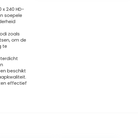
0 x 240 HD-
en soepele
derheid
odi zoals
tsen, om de
g te
terdicht
en
en beschikt
apkwaliteit.
ten effectief