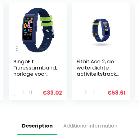
BingoFit
Fitbit Ace 2, de
Fitnessarmband,
waterdichte
horloge voor
activiteitstracke
kinderen,
r voor kinderen
fitnesstracker,
vanaf 6 jaar,
smartwatch
biedt
€
33.02
€
58.61
met
motiverende
bloeddrukmeter,
uitdagingen
hartslagmeter
voor het hele…
en…
Description
Additional information