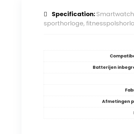
Specification:
Smartwatch, 
sporthorloge, fitnesspolshorl
Compatibe
Batterijen inbeg
Fab
Afmetingen 