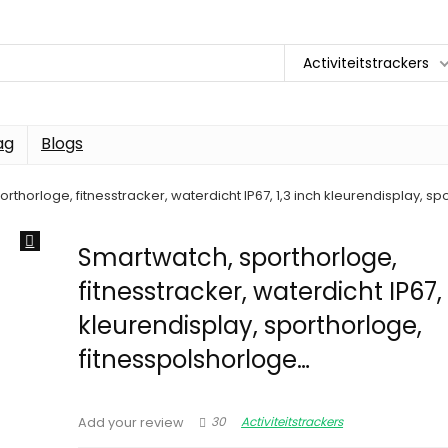
Activiteitstrackers
ag
Blogs
rthorloge, fitnesstracker, waterdicht IP67, 1,3 inch kleurendisplay, s
Smartwatch, sporthorloge,
fitnesstracker, waterdicht IP67, 
kleurendisplay, sporthorloge,
fitnesspolshorloge…
30
Activiteitstrackers
Add your review