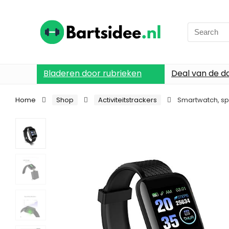
Search
for:
Bladeren door rubrieken
Deal van de d
Home
Shop
Activiteitstrackers
Smartwatch, spo