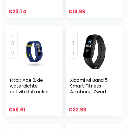
Fitbit Inspire HR
hartslagmeter,
slaapmonitor,
€
23.74
€
19.99
Bluetooth-
camera…
Fitbit Ace 2, de
Xiaomi Mi Band 5
waterdichte
Smart Fitness
activiteitstracker
Armband, Zwart
voor kinderen
vanaf 6 jaar, biedt
motiverende
€
58.61
€
32.98
uitdagingen voor
het hele…