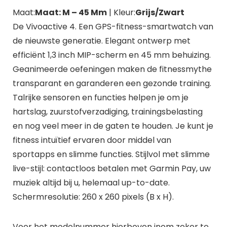
Maat:
Maat: M – 45 Mm
| Kleur:
Grijs/Zwart
De Vivoactive 4. Een GPS-fitness-smartwatch van
de nieuwste generatie. Elegant ontwerp met
efficiënt 1,3 inch MIP-scherm en 45 mm behuizing.
Geanimeerde oefeningen maken de fitnessmythe
transparant en garanderen een gezonde training.
Talrijke sensoren en functies helpen je om je
hartslag, zuurstofverzadiging, trainingsbelasting
en nog veel meer in de gaten te houden. Je kunt je
fitness intuïtief ervaren door middel van
sportapps en slimme functies. Stijlvol met slimme
live-stijl: contactloos betalen met Garmin Pay, uw
muziek altijd bij u, helemaal up-to-date.
Schermresolutie: 260 x 260 pixels (B x H).
Voer het modelnummer hierboven inom zeker te