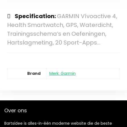
Specification:
GARMIN Vívoactive 4,
Health Smartwatch, GPS, Waterdicht,
Trainingsschema’s en Oefeningen,
Hartslagmeting, 20 Sport-Apps…
Brand
Merk: Garmin
Over ons
Bartsidee is alles-in-één moderne website die de beste