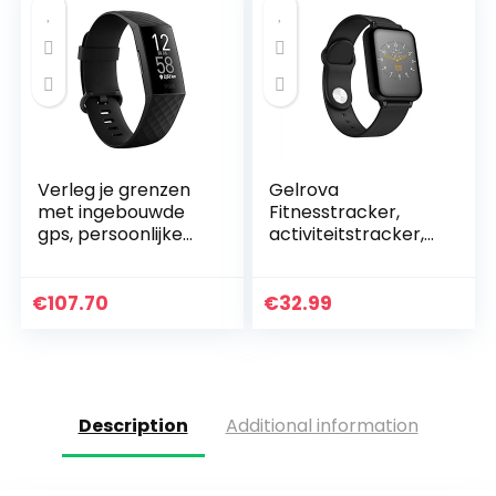
Verleg je grenzen
Gelrova
met ingebouwde
Fitnesstracker,
gps, persoonlijke
activiteitstracker,
hartslagfuncties,
fitnessarmband,
een batterijduur
touchscreen, IP67,
van tot wel 7
waterbestendig,
€
107.70
€
32.99
dagen en meer op…
met bluetooth…
Description
Additional information