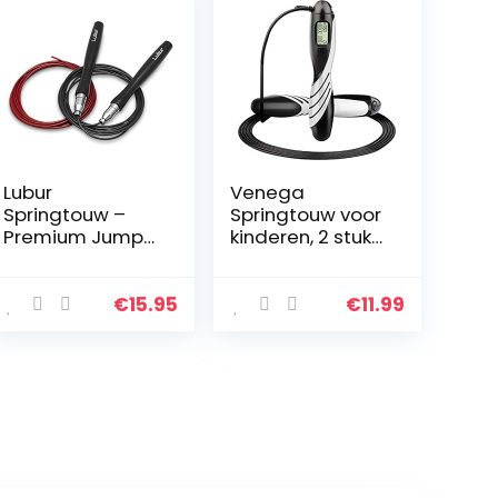
Lubur
Venega
Springtouw –
Springtouw voor
Premium Jump
kinderen, 2 stuks,
Rope met
250 mm,
innovatief
verstelbare
Smart-Lock-
springtouwen,
€
15.95
€
11.99
systeem –
Speed Jump
professionele
Rope met
skipping touw
schuimrubberen
van aluminium…
greep…