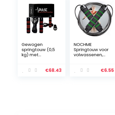
Gewogen
NOCHME
springtouw (0,5
Springtouw voor
kg) met
volwassenen,
traagschuim
tieners, vrouwen,
handgrepen en
mannen, in
dikke
lengte
€
68.43
€
6.55
snelheidskabel –
verstelbaar,
voor
raakt niet in de
fitnesstraininge
knoop, met pvc…
n thuis, cardio…