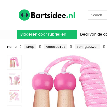
Search
for:
Bladeren door rubrieken
Deal van de d
Home
Shop
Accessoires
Springtouwen