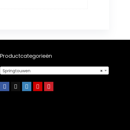
Productcategorieën
Springtouwen
×