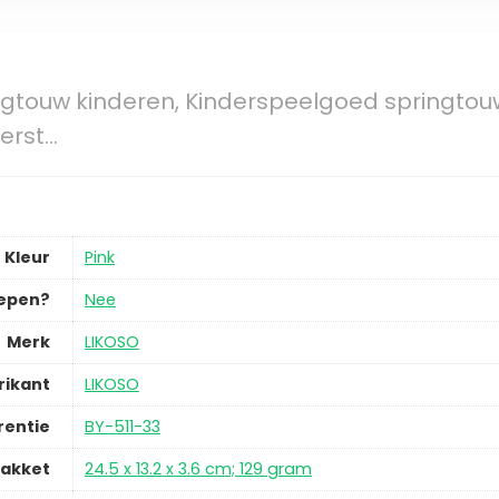
ngtouw kinderen, Kinderspeelgoed springtou
erst…
Kleur
Pink
repen?
Nee
Merk
LIKOSO
rikant
LIKOSO
rentie
BY-511-33
pakket
24.5 x 13.2 x 3.6 cm; 129 gram