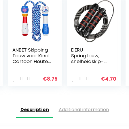
ANBET Skipping
DERU
Touw voor Kind
Springtouw,
Cartoon Houten
snelheidskip-
Behandelde
touw,
Skipping Touw
verstelbaar
Traditionele
springtouw met
€
8.75
€
4.70
Natuurlijke
schuimgrepen
Houten Skipping
en wirwarvrij,
Touw…
lengte snelheids
springtouw…
Description
Additional information