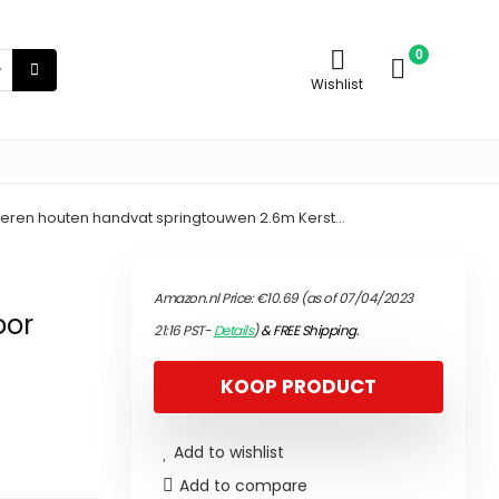
0
Wishlist
deren houten handvat springtouwen 2.6m Kerst…
Amazon.nl Price:
€
10.69
(as of 07/04/2023
oor
21:16 PST-
Details
)
&
FREE Shipping
.
KOOP PRODUCT
Add to wishlist
Add to compare