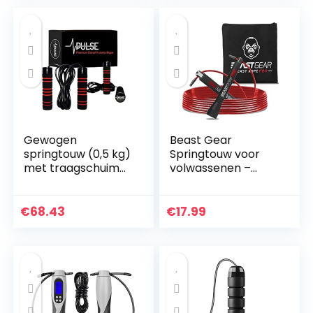
greep…
Gewogen
Beast Gear
springtouw (0,5 kg)
Springtouw voor
met traagschuim
volwassenen –
handgrepen en
Fitness Speed Rope
dikke
– indoor / outdoor
snelheidskabel –
springtouw voor
€
68.43
€
17.99
voor
uithoudingsvermog
fitnesstrainingen
en…
thuis, cardio…