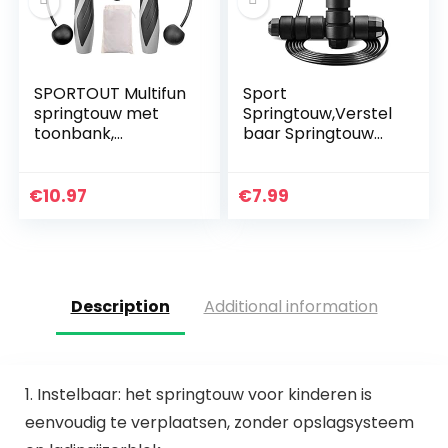
SPORTOUT Multifun
Sport
springtouw met
Springtouw,Verstel
toonbank,
baar Springtouw
springtouw
Voor Oefening
calorieteller,
Boksen
verstelbare
Vetverbranding,Cr
€
10.97
€
7.99
snelheid
ossfit Skipping
springtouw,
Rope Speed
noctilucent…
Description
Additional information
1. Instelbaar: het springtouw voor kinderen is
eenvoudig te verplaatsen, zonder opslagsysteem