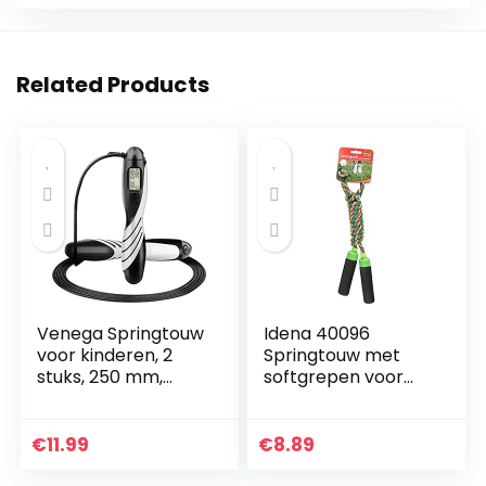
Related Products
Venega Springtouw
Idena 40096
voor kinderen, 2
Springtouw met
stuks, 250 mm,
softgrepen voor
verstelbare
kinderen, lengte ca.
springtouwen,
2,3 m, als
Speed Jump Rope
vrijetijdssport, voor
€
11.99
€
8.89
met
bewegingsspelletje
schuimrubberen
s en…