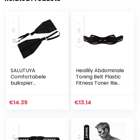
SALUTUYA
Heallily Abdominale
Comfortabele
Toning Belt Plastic
buikspier
Fitness Toner Riem
opknoping riemen
Spier Voor
horizontale bar
Gezondheid
opknoping riem
Massage (Zwart)
€
14.39
€
13.14
roestvrij staal haak
Consisit 6 delen…