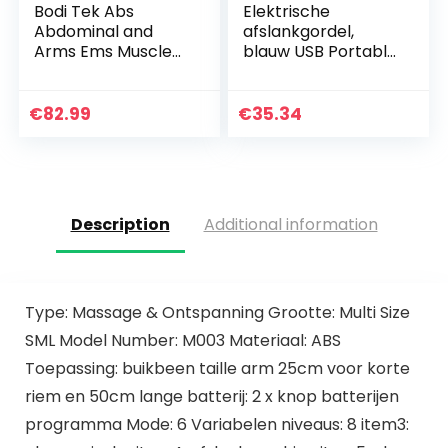
Bodi Tek Abs
Elektrische
Abdominal and
afslankgordel,
Arms Ems Muscle
blauw USB Portable
Toner riem, zwart,
Abdominal Muscle
eenheidsmaat
Toning Belt
Spierstimulatie
€
82.99
€
35.34
Tailleband voor
mannen en…
Description
Additional information
Type: Massage & Ontspanning Grootte: Multi Size
SML Model Number: M003 Materiaal: ABS
Toepassing: buikbeen taille arm 25cm voor korte
riem en 50cm lange batterij: 2 x knop batterijen
programma Mode: 6 Variabelen niveaus: 8 item3: