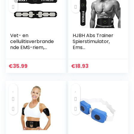
Vet- en
HJBH Abs Trainer
cellulitisverbrande
Spierstimulator,
nde EMS-riem,
Ems
Fitness Abdominale
Spierstimulator,
Toning Belt Trainer,
Work Out Power
Slimme fitnessriem
Fitness Abs
€
35.99
€
18.93
voor thuisbuik
Buiktrainer,
Draagbare Fitness
Trainer…