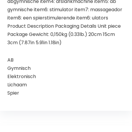
abgymnische item4: afslankmachine item5: ab
gymnische item6: stimulator item7: massageador
item8: een spierstimulerende item6: ulators
Product Description Packaging Details Unit piece
Package Gewicht: 0,150kg (0.33lb.) 20cm 15cm
3cm (7.87in 5.91in 1.18in)
AB
Gymnisch
Elektronisch
Lichaam
Spier