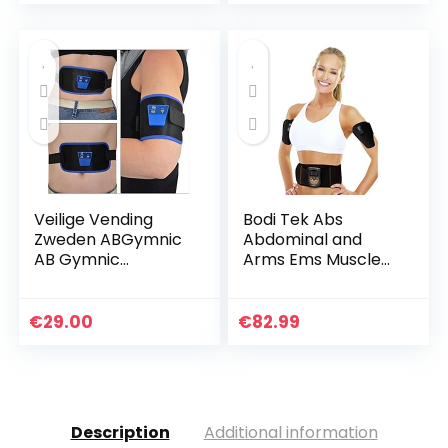
Veilige Vending
Bodi Tek Abs
Zweden ABGymnic
Abdominal and
AB Gymnic
Arms Ems Muscle
Elektronische Body
Toner riem, zwart,
Muscle Massager
eenheidsmaat
Arm Been Taille
€
29.00
€
82.99
Abdominale
Massage Afvallen…
Description
Additional information