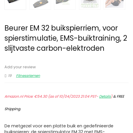
Beurer EM 32 buikspierriem, voor
spierstimulatie, EMS-buiktraining, 2
slijtvaste carbon-elektroden
Add your review
19
Fitnessriemen
Amazon.nl Price:
€
54.30
(as of 10/04/2023 21:04 PST-
Details
)
&
FREE
Shipping
.
De metgezel voor een platte buik en gedefinieerde
buikspieren: de spierstimulator EM 32 met EMS-