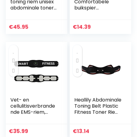
toning riem unisex
Comfortabele
abdominale toner
buikspier
riem stimulatie 2
opknoping riemen
jaar garantie
horizontale bar
opknoping riem
€
45.95
€
14.39
roestvrij staal haak
Consisit 6 delen…
Vet- en
Heallily Abdominale
cellulitisverbrande
Toning Belt Plastic
nde EMS-riem,
Fitness Toner Riem
Fitness Abdominale
Spier Voor
Toning Belt Trainer,
Gezondheid
Slimme fitnessriem
Massage (Zwart)
€
35.99
€
13.14
voor thuisbuik