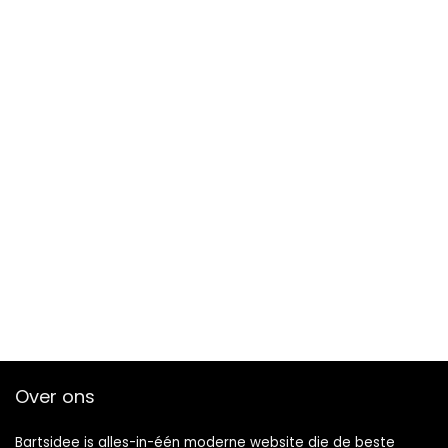
Over ons
Bartsidee is alles-in-één moderne website die de beste