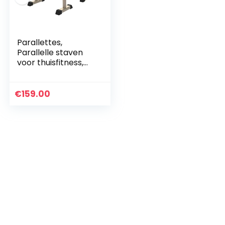
Parallettes,
Parallelle staven
voor thuisfitness,
Dip Station
Functional Heavy
Duty, Dip bar
€
159.00
Station Stabilizer…