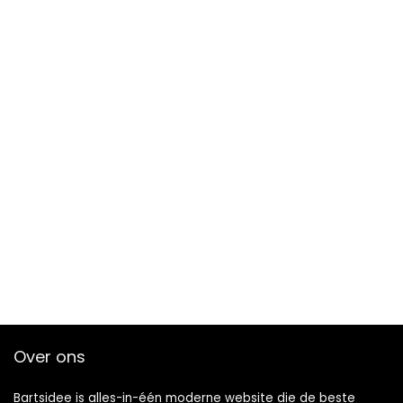
Over ons
Bartsidee is alles-in-één moderne website die de beste