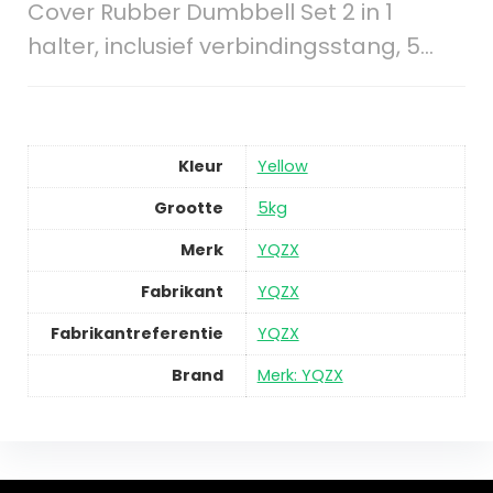
Cover Rubber Dumbbell Set 2 in 1
halter, inclusief verbindingsstang, 5…
Kleur
Yellow
Grootte
5kg
Merk
YQZX
Fabrikant
YQZX
Fabrikantreferentie
YQZX
Brand
Merk: YQZX