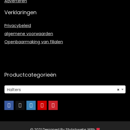
Adverteren
Verklaringen
Privacybeleid
algemene voorwaarden
Openbaarmaking van filialen
Productcategorieën
Halters
×
© 2021 Designed By
Stylishwebs
WIth