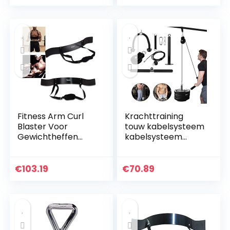
Home Gym Triceps
krachtstation en
Katrol Kabel…
fitness…
Fitness Arm Curl
Krachttraining
Blaster Voor
touw kabelsysteem
Gewichtheffen
kabelsysteem
Biceps Blaster en
fitness riemschijf
Biceps Curl
kabelsysteem
Ondersteuning
machine 2
€
103.19
€
70.89
voor Bodybuilding
trainingsmodi en
Fire Team…
afneembare…