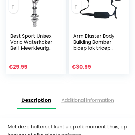
Best Sport Unisex
Arm Blaster Body
Vario Waterkoker
Building Bomber
Bell, Meerkleurig,
bicep lok tricep
Medium
spieropbouw,
robuust en
verstelbaar
€
29.99
€
30.99
bodybuilding bicep
isolator voor…
Description
Additional information
Met deze halterset kunt u op elk moment thuis, op