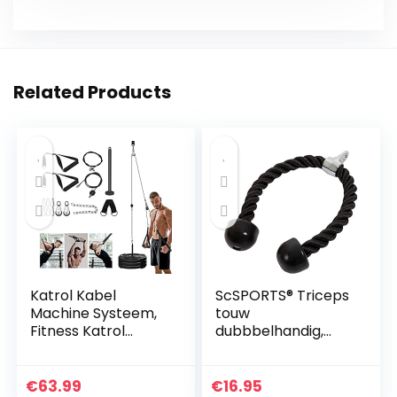
Related Products
Katrol Kabel
ScSPORTS® Triceps
Machine Systeem,
touw
Fitness Katrol
dubbbelhandig,
Systeem met
Triceps rope, Met
300lbs Heavy Duty
kunststof uiteinden,
Stalen Touw DIY
68 cm lang, Voor
€
63.99
€
16.95