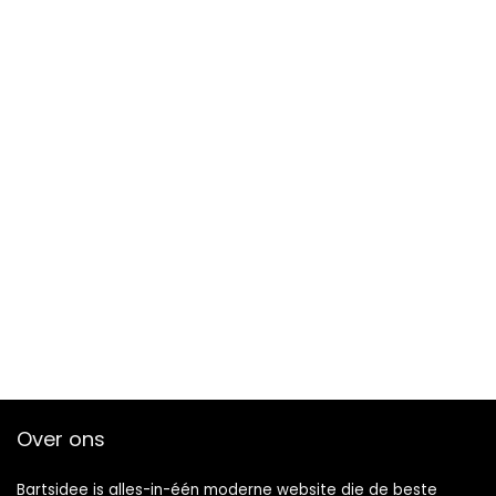
Over ons
Bartsidee is alles-in-één moderne website die de beste