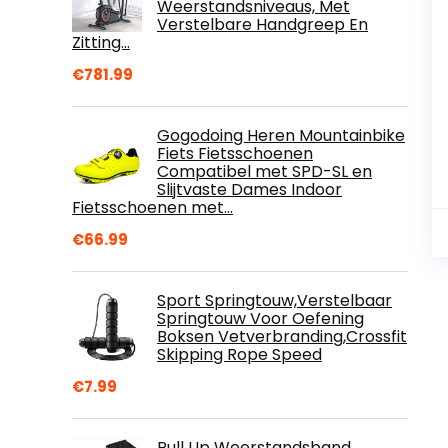
Weerstandsniveaus, Met
Verstelbare Handgreep En
Zitting…
€
781.99
Gogodoing Heren Mountainbike
Fiets Fietsschoenen
Compatibel met SPD-SL en
Slijtvaste Dames Indoor
Fietsschoenen met…
€
66.99
Sport Springtouw,Verstelbaar
Springtouw Voor Oefening
Boksen Vetverbranding,Crossfit
Skipping Rope Speed
€
7.99
Pull Up Weerstandsband