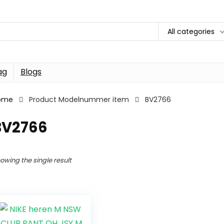
All categories
ag
Blogs
ome
Product Modelnummer item
BV2766
BV2766
owing the single result