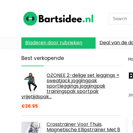
Search
for:
Bladeren door rubrieken
Deal van de d
Best verkopende
H
OZONEE 2-delige set leggings +
sweatjack joggingpak
sportleggings joggingpak
trainingspak sportpak
Sh
vrijetijdspak…
€
36.95
Crosstrainer Voor Thuis,
Magnetische Ellipstrainer Met 8