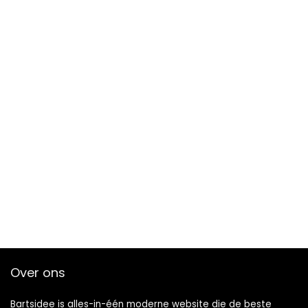
Over ons
Bartsidee is alles-in-één moderne website die de beste