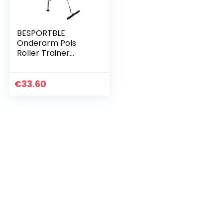
BESPORTBLE
Onderarm Pols
Roller Trainer
Fitness Lat Katrol
Systeem
Krachttraining Arm
€
33.60
Machine Met Katrol
Voor Pulldowns…