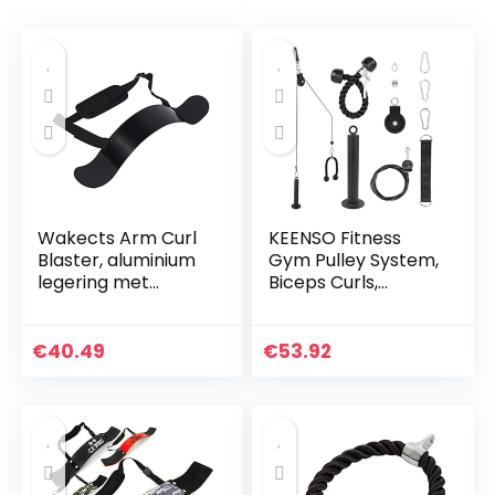
Wakects Arm Curl
KEENSO Fitness
Blaster, aluminium
Gym Pulley System,
legering met
Biceps Curls,
verstelbare riem
Triceps Extensions
geweldig voor
Fitness Gym
Bicep Body Building
Workout, Pols
€
40.49
€
53.92
en spierkracht…
Roller Trainer Arm…