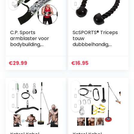
C.P. Sports
ScSPORTS® Triceps
armblaster voor
touw
bodybuilding,
dubbbelhandig,
krachtsport en
Triceps rope, Met
gewichtheffen,
kunststof uiteinden,
bicepstrainer,
68 cm lang, Voor
€
29.99
€
16.95
triceps-bomber
krachtstation en
fitness…