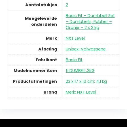
Aantal stukjes
2
Basic Fit – Dumbbell Set
Meegeleverde
– Dumbbells, Rubber –
onderdelen
Oranje – 2 x 2 kg
Merk
NXT Level
Afdeling
Unisex-Volwassene
Fabrikant
Basic Fit
Modelnummer item
5.DUMBELL.2KG
Productafmetingen
23 x 17 x 10 cm; 4.1 kg
Brand
Merk: NXT Level