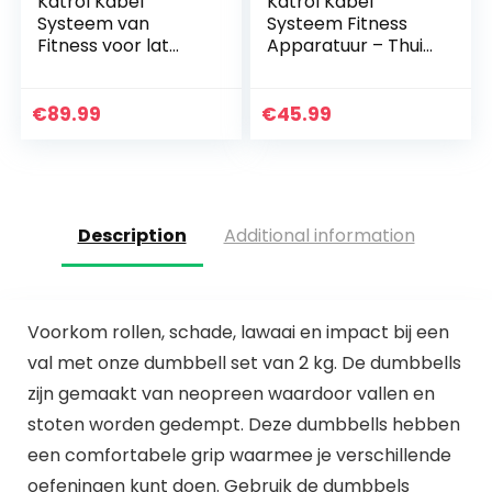
Katrol Kabel
Katrol Kabel
Systeem van
Systeem Fitness
Fitness voor lat
Apparatuur – Thuis
Pulldown en Lift, 2m
Indoor Apparatuur
DIY Uitrusting met
voor krachttraining
Handvatten en
Armmachines
€
89.99
€
45.99
Laadplaat voor…
Description
Additional information
Voorkom rollen, schade, lawaai en impact bij een
val met onze dumbbell set van 2 kg. De dumbbells
zijn gemaakt van neopreen waardoor vallen en
stoten worden gedempt. Deze dumbbells hebben
een comfortabele grip waarmee je verschillende
oefeningen kunt doen. Gebruik de dumbbels