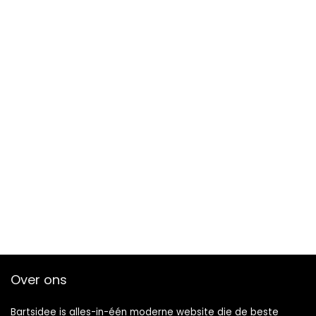
Over ons
Bartsidee is alles-in-één moderne website die de beste