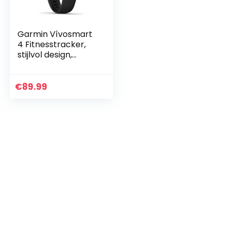
Garmin Vívosmart
4 Fitnesstracker,
stijlvol design,
hartslagmeting
aan de pols,
slaapanalyse
€
89.99