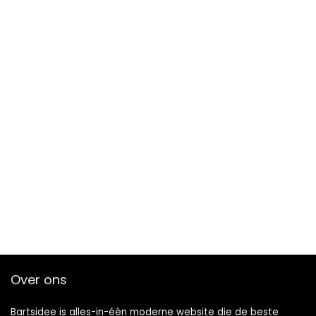
Over ons
Bartsidee is alles-in-één moderne website die de beste