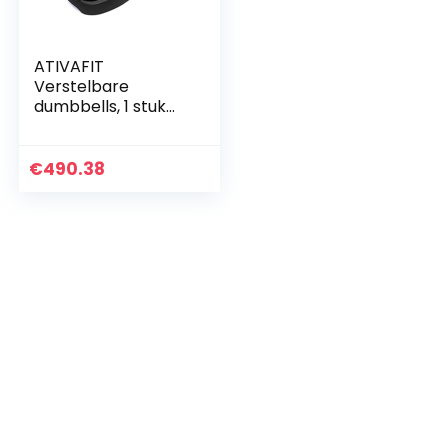
ATIVAFIT
Verstelbare
dumbbells, 1 stuk
verstelbare halter
met halterschijven
voor mannen en
€
490.38
vrouwen,
verstelbare halter…