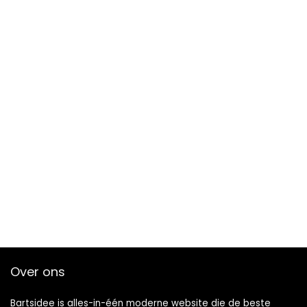
Over ons
Bartsidee is alles-in-één moderne website die de beste