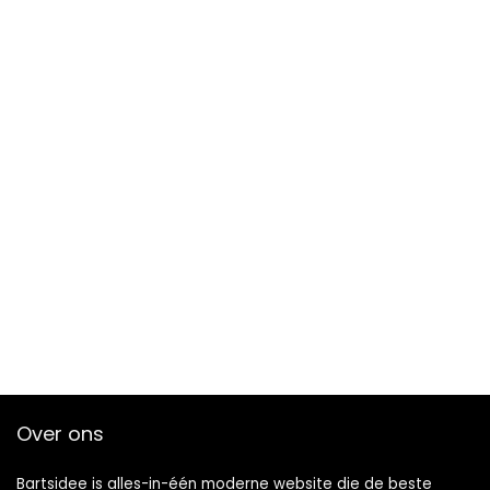
Over ons
Bartsidee is alles-in-één moderne website die de beste