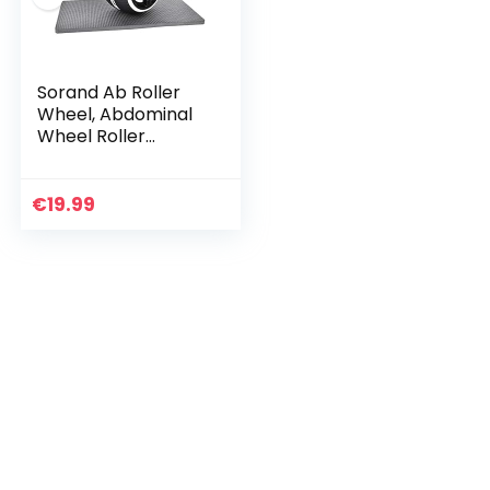
Sorand Ab Roller
Wheel, Abdominal
Wheel Roller
Trainer,
fitnessapparatuur
fitnessapparatuur
€
19.99
fitnessapparatuur
met…