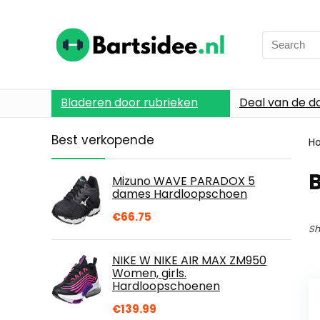
Search
for:
Bladeren door rubrieken
Deal van de d
Best verkopende
H
Mizuno WAVE PARADOX 5
dames Hardloopschoen
€
66.75
Sh
NIKE W NIKE AIR MAX ZM950
Women, girls.
Hardloopschoenen
€
139.99