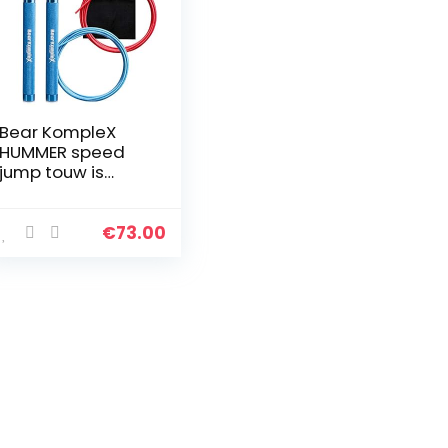
Bear KompleX
HUMMER speed
jump touw is
geweldig voor
Crossfit, Double
unders, boksen,
€
73.00
fitness en
conditioning…