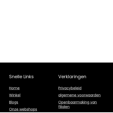
Snelle Links
Verklaringen
Home
Privacybeleid
Winkel
algemene voorwaarden
Blogs
Openbaarmaking van
filialen
Onze webshops