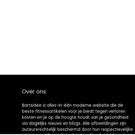
Over ons
Bartsidee is alles-in-één moderne website die de
beste fitnessartikelen voor je biedt tegen verloren
kosten en je op de hoogte houdt van je gezondheid
via dagelijks nieuws en blogs. Alle afbeeldingen zijn
auteursrechtelijk beschermd door hun respectievelijke