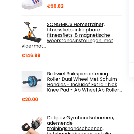
€
59.82
SONGMICS Hometrainer,
fitnessfiets, inklapbare
fitnessfiets, 8 magnetische
weerstandsinstellingen, met
vloermat…
€
146.99
Buikwiel Buikspieroefening
Roller Dual Wheel Met Schuim
Handles - Inclusief Extra Thick
Knee Pad - Ab Wheel Ab Roller…
€
20.00
Dokpav Gymhandschoenen,
ademende
trainingshandschoenen,
fietshandschoenen, antislip