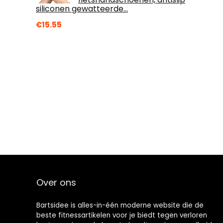
siliconen gewatteerde…
€
15.55
Over ons
Bartsidee is alles-in-één moderne website die de
beste fitnessartikelen voor je biedt tegen verloren