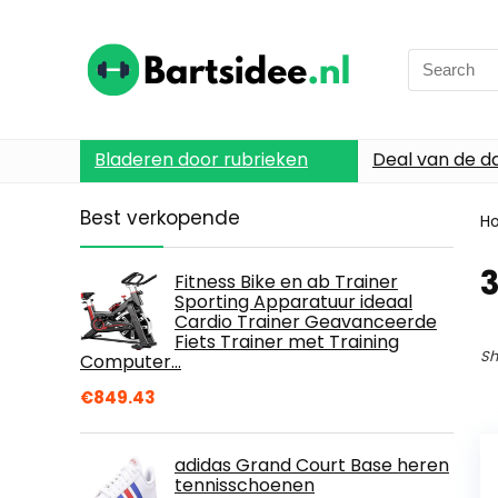
Search
for:
Bladeren door rubrieken
Deal van de d
Best verkopende
H
Fitness Bike en ab Trainer
Sporting Apparatuur ideaal
Cardio Trainer Geavanceerde
Fiets Trainer met Training
Sh
Computer…
€
849.43
adidas Grand Court Base heren
tennisschoenen