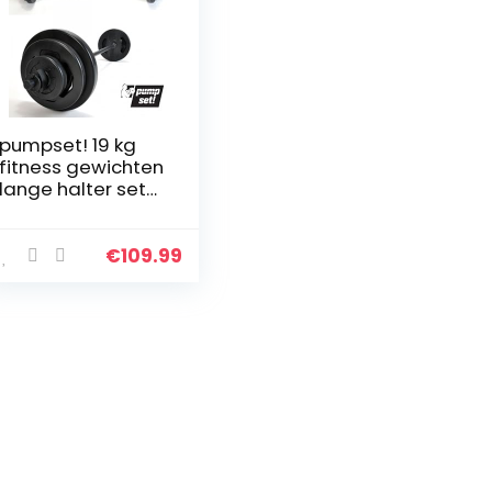
pumpset! 19 kg
fitness gewichten
lange halter set
halterset
uithoudingsverm
ogen
€
109.99
krachttraining