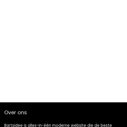
Over ons
Bartsidee is alles-in-één moderne website die de beste