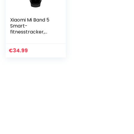
Xiaomi Mi Band 5
Smart-
fitnesstracker,
hartslagmeter, 5
ATM, waterdicht, 14
dagen batterijduur,
€
34.99
11 sportmodi, 2,7 cm
(1…