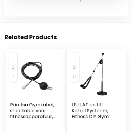
Related Products
Primlisa Gymkabel,
LFJ LAT en Lift
staalkabel voor
Katrol Systeem,
fitnessapparatuur,
Fitness DIY Gym
fitnesskabel,
Kabel Machine
staalkabel,
Spier Arm Kracht