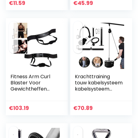
draadkabel met
Training Oefening
€
11.59
€
45.99
zwaartekrachtkog
Lat Pulldown
el voor…
Onderarm…
Fitness Arm Curl
Krachttraining
Blaster Voor
touw kabelsysteem
Gewichtheffen
kabelsysteem
Biceps Blaster en
fitness riemschijf
Biceps Curl
kabelsysteem
Ondersteuning
machine 2
€
103.19
€
70.89
voor Bodybuilding
trainingsmodi en
Fire Team…
afneembare…