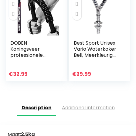
DOBEN
Best Sport Unisex
Koningsveer
Vario Waterkoker
professionele
Bell, Meerkleurig,
buighalter voor
Medium
krachttraining,
fitness 20 kg, 30 kg,
€
32.99
€
29.99
40 kg, 50 kg, 60 kg,
armtrainer
Description
Additional information
Maat:
2.5kg