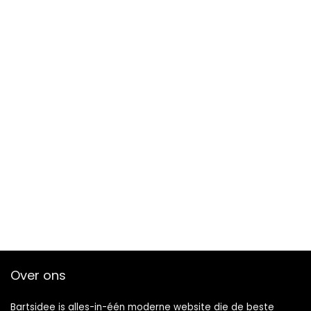
Over ons
Bartsidee is alles-in-één moderne website die de beste