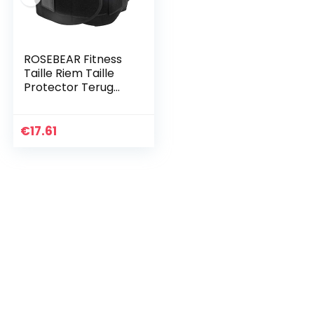
ROSEBEAR Fitness
Taille Riem Taille
Protector Terug
Brace
Ondersteuning
Riem Sterke
€
17.61
Elasticiteit
Dubbellaags Vaste
Back…