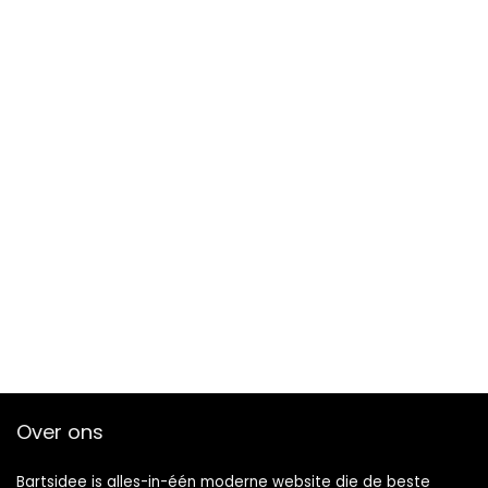
Over ons
Bartsidee is alles-in-één moderne website die de beste