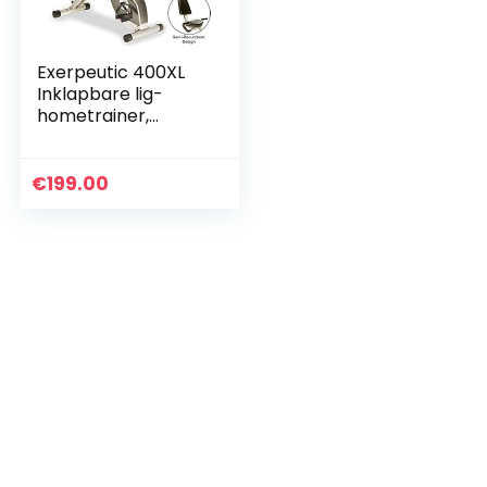
Exerpeutic 400XL
Inklapbare lig-
hometrainer,
reumbent bike met
hartslagmeting,
zwart-grijs, één
€
199.00
maat