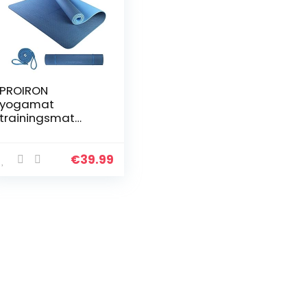
PROIRON
yogamat
trainingsmat
sportmat antislip
fitnessmat TPE
materiaal, Pilates
€
39.99
mat, 183 x 66 x 0,6
cm / 183 x 80 x
0,6…