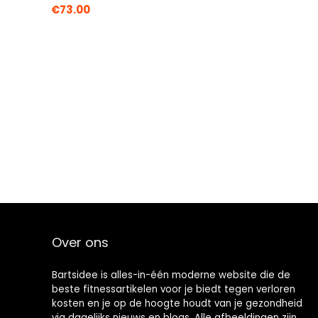
€
73.00
Over ons
Bartsidee is alles-in-één moderne website die de
beste fitnessartikelen voor je biedt tegen verloren
kosten en je op de hoogte houdt van je gezondheid
via dagelijks nieuws en blogs. Alle afbeeldingen zijn