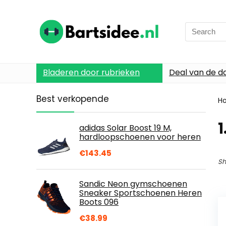
Search
for:
Bladeren door rubrieken
Deal van de d
Best verkopende
H
1
adidas Solar Boost 19 M,
hardloopschoenen voor heren
€
143.45
Sh
Sandic Neon gymschoenen
Sneaker Sportschoenen Heren
Boots 096
€
38.99