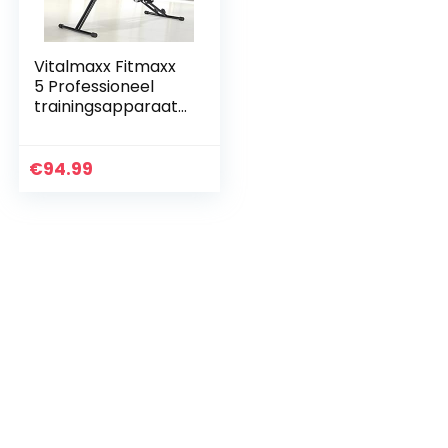
Vitalmaxx Fitmaxx
5 Professioneel
trainingsapparaat
voor buik, benen,
billen, rug,
schouders en nek,
€
94.99
ruimtebesparend…