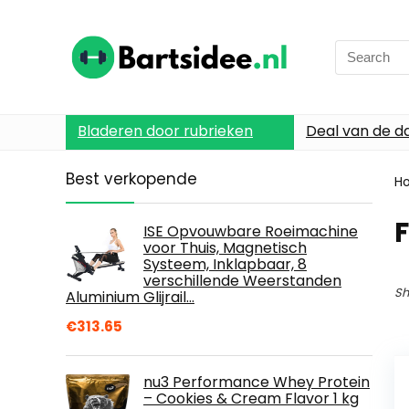
Search
for:
Bladeren door rubrieken
Deal van de d
Best verkopende
H
ISE Opvouwbare Roeimachine
voor Thuis, Magnetisch
Systeem, Inklapbaar, 8
verschillende Weerstanden
Sh
Aluminium Glijrail…
€
313.65
nu3 Performance Whey Protein
– Cookies & Cream Flavor 1 kg