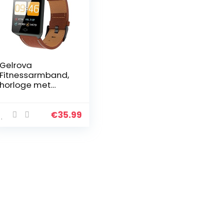
Gelrova
Fitnessarmband,
horloge met
bloeddrukmeting,
hartslagmeter,
IP68 waterdicht,
€
35.99
1,3 inch HD
smartwatch…