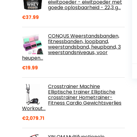
eiwitpoeder - eiwitpoeder met
goede oplosbaarheid - 22,3 g…
€
37.99
CONQUS Weerstandsbanden,
fitnessbanden, loopband,
weerstandsband, heupband, 3
weerstandsniveaus, voor
heupen…
€
19.99
Crosstrainer Machine
Elliptische trainer Elliptische
crosstrainer Hometrainer-
Fitness Cardio Gewichtsverlies
Workout…
€
2,079.71
YIN QM Multifunctionele