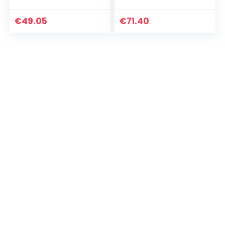
cardio vinyl
€
49.05
€
71.40