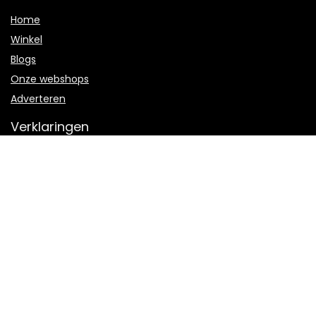
Home
Winkel
Blogs
Onze webshops
Adverteren
Verklaringen
Privacybeleid
algemene voorwaarden
Openbaarmaking van filialen
Productcategorieën
Select a category