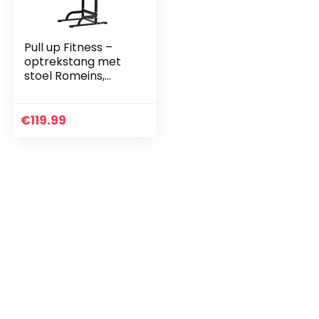
Pull up Fitness –
optrekstang met
stoel Romeins,
zwart/rood
€
119.99