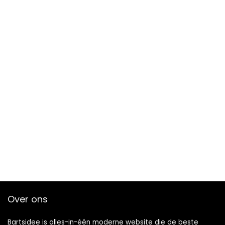
Over ons
Bartsidee is alles-in-één moderne website die de beste