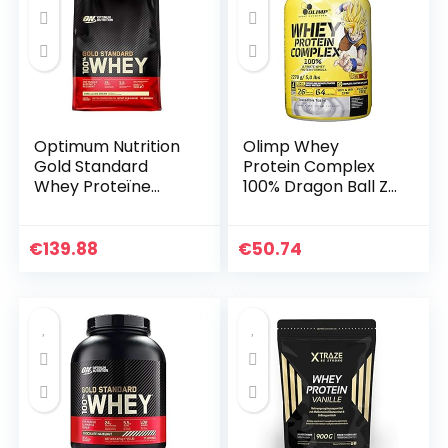
Optimum Nutrition
Olimp Whey
Gold Standard
Protein Complex
Whey Proteïne
100% Dragon Ball Z
Poeder voor
Limited Edition ,
Spieropbouw en
Blueberry, 2270 g
Herstel met
Dose
€
139.88
€
50.74
Natuurlijk
Voorkomende
Glutamine en…