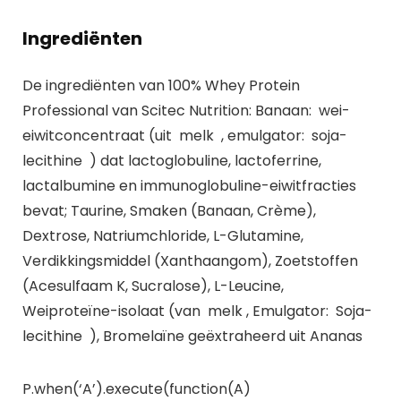
Ingrediënten
De ingrediënten van 100% Whey Protein
Professional van Scitec Nutrition: Banaan: wei-
eiwitconcentraat (uit melk , emulgator: soja-
lecithine ) dat lactoglobuline, lactoferrine,
lactalbumine en immunoglobuline-eiwitfracties
bevat; Taurine, Smaken (Banaan, Crème),
Dextrose, Natriumchloride, L-Glutamine,
Verdikkingsmiddel (Xanthaangom), Zoetstoffen
(Acesulfaam K, Sucralose), L-Leucine,
Weiproteïne-isolaat (van melk , Emulgator: Soja-
lecithine ), Bromelaïne geëxtraheerd uit Ananas
P.when(‘A’).execute(function(A)