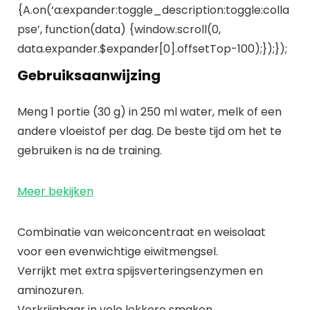
{A.on(‘a:expander:toggle_description:toggle:colla
pse’, function(data) {window.scroll(0,
data.expander.$expander[0].offsetTop-100);});});
Gebruiksaanwijzing
Meng 1 portie (30 g) in 250 ml water, melk of een
andere vloeistof per dag. De beste tijd om het te
gebruiken is na de training.
Meer bekijken
Combinatie van weiconcentraat en weisolaat
voor een evenwichtige eiwitmengsel.
Verrijkt met extra spijsverteringsenzymen en
aminozuren.
Verkrijgbaar in vele lekkere smaken.