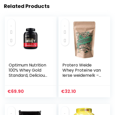
Related Products
Optimum Nutrition
Protero Weide
100% Whey Gold
Whey Proteïne van
Standard, Delicious
Ierse weidemelk –
Strawberry, 5lbs
Primaal (Vanille
1kg)
€
69.90
€
32.10