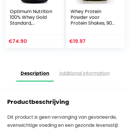
Optimum Nutrition
Whey Protein
100% Whey Gold
Powder voor
Standard,
Protein Shakes, 900
Chocolate &
g Protein + Isolate
Hazelnut, 5lbs
met BCAA, Pure,
Natuurlijk
€
74.90
€
19.97
Supplement
zonder Additieven…
Description
Additional information
Productbeschrijving
Dit product is geen vervanging van gevarieerde,
evenwichtige voeding en een gezonde levensstijl.