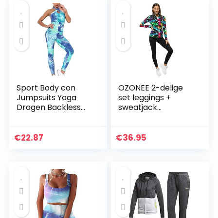
Sport Body con
OZONEE 2-delige
Jumpsuits Yoga
set leggings +
Dragen Backless
sweatjack
Fitness
joggingpak
Trainingspak
sportleggings
Workout Set
joggingpak
€
22.87
€
36.95
Racerback Sport
trainingspak
BH en hoge taille…
sportpak
vrijetijdspak…