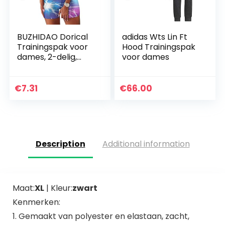
BUZHIDAO Dorical
adidas Wts Lin Ft
Trainingspak voor
Hood Trainingspak
dames, 2-delig,
voor dames
met ribbels,
stretchy sportpak,
top + hoge taille,
€
7.31
€
66.00
yogashorts…
Description
Additional information
Maat:
XL
| Kleur:
zwart
Kenmerken:
1. Gemaakt van polyester en elastaan, zacht,