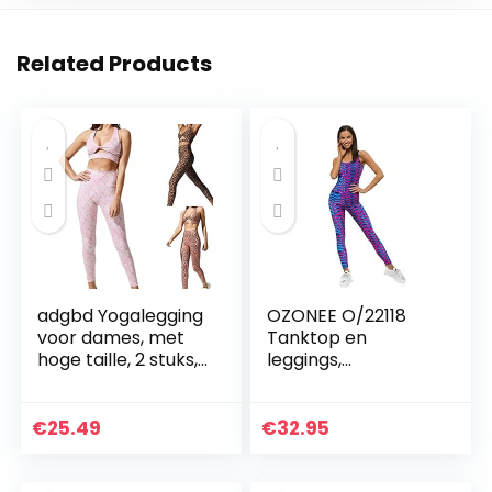
Related Products
adgbd Yogalegging
OZONEE O/22118
voor dames, met
Tanktop en
hoge taille, 2 stuks,
leggings,
met hoge taille
joggingpak,
trainingspak,
sportlegging,
€
25.49
€
32.95
sportpak,
vrijetijdspak,
sportpak, huispak…