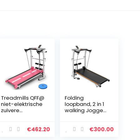
Treadmills QFF@
Folding
niet-elektrische
loopband, 2 in 1
zuivere
walking Joggen
mechanische
Machine Trainer
vier in een
Apparatuur for
multifunctionele
Home Gym,
€
462.20
€
300.00
mini
1.75HP met