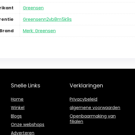
rikant
Greensen
rentie
Greensenn2vb8m5k9s
Brand
Merk: Greensen
Snelle Links
Verklaringen
Home
Privacybeleid
Winkel
algemene voorwaarden
Blogs
Openbaarmaking van
filialen
Onze webshops
Adverteren