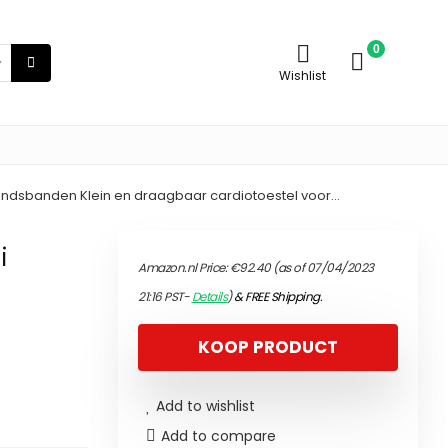
0
Wishlist
standsbanden Klein en draagbaar cardiotoestel voor…
i
Amazon.nl Price:
€
92.40
(as of 07/04/2023
21:16 PST-
Details
)
&
FREE Shipping
.
KOOP PRODUCT
Add to wishlist
Add to compare