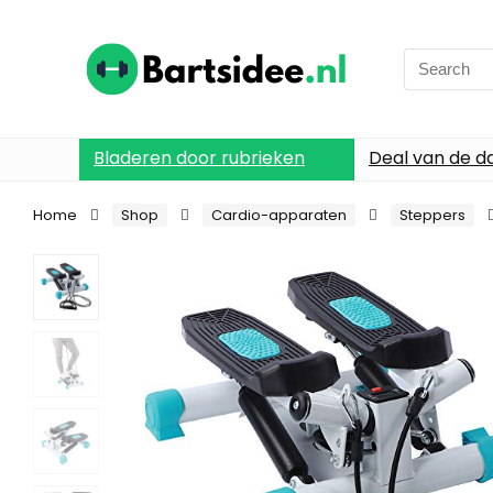
Search
for:
Bladeren door rubrieken
Deal van de d
Home
Shop
Cardio-apparaten
Steppers