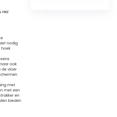
&
FREE
ze
niet nodig
e hoek
ssens
 maar ook
 de vloer
eschermen
ning met
en met een
strakker en
nden bieden