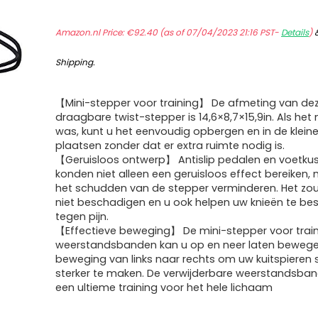
Amazon.nl Price:
€
92.40
(as of 07/04/2023 21:16 PST-
Details
)
Shipping
.
【Mini-stepper voor training】 De afmeting van de
draagbare twist-stepper is 14,6×8,7×15,9in. Als het 
was, kunt u het eenvoudig opbergen en in de klein
plaatsen zonder dat er extra ruimte nodig is.
【Geruisloos ontwerp】 Antislip pedalen en voetku
konden niet alleen een geruisloos effect bereiken,
het schudden van de stepper verminderen. Het zou
niet beschadigen en u ook helpen uw knieën te b
tegen pijn.
【Effectieve beweging】 De mini-stepper voor trai
weerstandsbanden kan u op en neer laten beweg
beweging van links naar rechts om uw kuitspieren 
sterker te maken. De verwijderbare weerstandsba
een ultieme training voor het hele lichaam