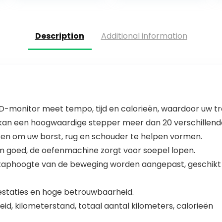
Sport
Fitness
Apparatuur
Wandelen
Aerobic…
Machine Pas…
Description
Additional information
D-monitor meet tempo, tijd en calorieën, waardoor uw trai
 kan een hoogwaardige stepper meer dan 20 verschillen
en om uw borst, rug en schouder te helpen vormen.
em goed, de oefenmachine zorgt voor soepel lopen.
staphoogte van de beweging worden aangepast, geschikt
restaties en hoge betrouwbaarheid.
heid, kilometerstand, totaal aantal kilometers, calorieën