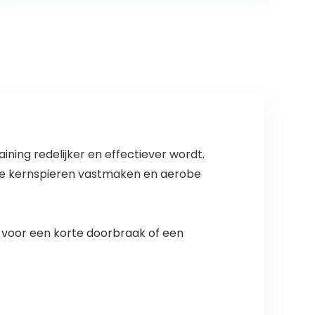
opvouwbare
afstandsbedieni
fitness
ng Speaker…
loopmachine…
ning redelijker en effectiever wordt.
de kernspieren vastmaken en aerobe
 voor een korte doorbraak of een