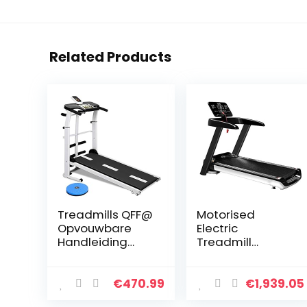
Related Products
Treadmills QFF@
Motorised
Opvouwbare
Electric
Handleiding
Treadmill
Wandelen
Running Machine
Verstelbare
Foldable
Hoogte Helling
Treadmill
€
470.99
€
1,939.05
Niet
Electric Fitness