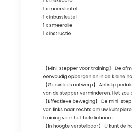
1 x trekkoord
1 x moersleutel
1 x inbussleutel
1 x smeerolie
1 x instructie
【Mini-stepper voor training】 De afmeti
eenvoudig opbergen en in de kleine hoe
【Geruisloos ontwerp】 Antislip pedale
van de stepper verminderen. Het zou 
【Effectieve beweging】 De mini-step
van links naar rechts om uw kuitspie
training voor het hele lichaam
【In hoogte verstelbaar】 U kunt de h