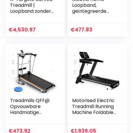
Treadmill |
Loopband,
Loopband zonder
geïntegreerde
motor
bluetooth-
luidspreker,
afstandsbediening,
€
4,530.97
€
477.83
wandel- en
loopband, voor…
Treadmills QFF@
Motorised Electric
Opvouwbare
Treadmill Running
Handmatige
Machine Foldable
Wandelen
Treadmill Electric
Verstelbare
Fitness Exercise
Hoogte Helling Niet
Fitness Equipment
€
473.92
€
1,939.05