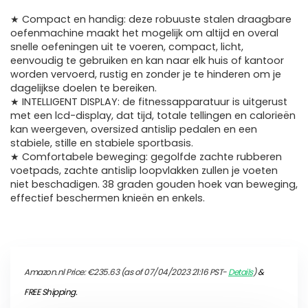
★ Compact en handig: deze robuuste stalen draagbare
oefenmachine maakt het mogelijk om altijd en overal
snelle oefeningen uit te voeren, compact, licht,
eenvoudig te gebruiken en kan naar elk huis of kantoor
worden vervoerd, rustig en zonder je te hinderen om je
dagelijkse doelen te bereiken.
★ INTELLIGENT DISPLAY: de fitnessapparatuur is uitgerust
met een lcd-display, dat tijd, totale tellingen en calorieën
kan weergeven, oversized antislip pedalen en een
stabiele, stille en stabiele sportbasis.
★ Comfortabele beweging: gegolfde zachte rubberen
voetpads, zachte antislip loopvlakken zullen je voeten
niet beschadigen. 38 graden gouden hoek van beweging,
effectief beschermen knieën en enkels.
Amazon.nl Price:
€
235.63
(as of 07/04/2023 21:16 PST-
Details
)
&
FREE Shipping
.