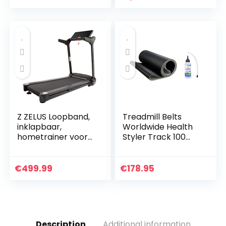
Gemotoriseerde
Low Noise…
Mini Fitness
Wandelmachine…
Z ZELUS Loopband,
Treadmill Belts
inklapbaar,
Worldwide Health
hometrainer voor
Styler Track 100
looptraining met
MT040P loopband
app-bediening, 12
+ gratis siliconen
programma’s
olie
€
499.99
€
178.95
Description
Additional information