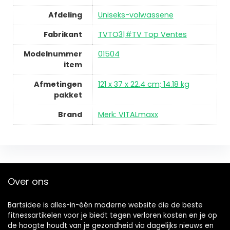
Afdeling
Uniseks-volwassene
Fabrikant
TVTO3|#TV Top Ventes
Modelnummer
01504
item
Afmetingen
121 x 37 x 22.4 cm; 14.18 kg
pakket
Brand
Merk: VITALmaxx
Over ons
Bartsidee is alles-in-één moderne website die de beste
fitnessartikelen voor je biedt tegen verloren kosten en je op
de hoogte houdt van je gezondheid via dagelijks nieuws en