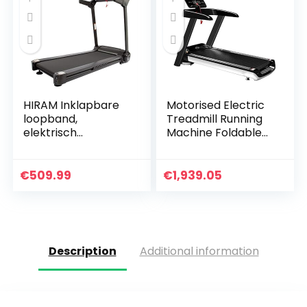
HIRAM Inklapbare
Motorised Electric
loopband,
Treadmill Running
elektrisch
Machine Foldable
fitnessapparaat,
Treadmill Electric
hometrainer,
Fitness Exercise
speedrunner met
Fitness Equipment
€
509.99
€
1,939.05
app-besturing,
Low Noise…
display, 12
programma…
Description
Additional information