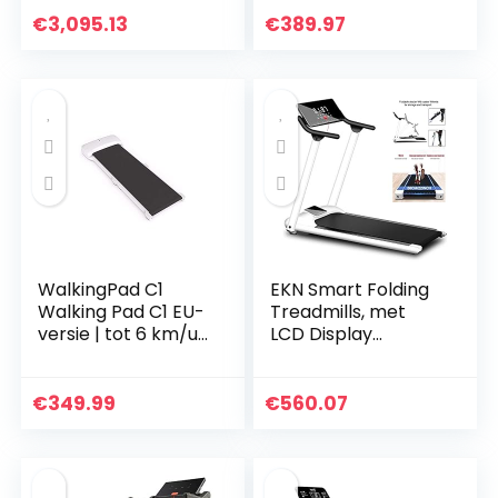
Treadmill Machine
Programma’s,
€
3,095.13
€
389.97
Electric Fitness
Cardiosensor,
Workout
Kinomap-App en…
WalkingPad C1
EKN Smart Folding
Walking Pad C1 EU-
Treadmills, met
versie | tot 6 km/u |
LCD Display
tot 100 kg | 749 W |
Running Machine,
loopband Treadmill
Bluetooth Speaker,
inklapbaar plat
met
€
349.99
€
560.07
elektrisch…
Apparaathouder,
Schokabsorptie
en…