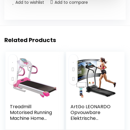
Add to wishlist
Add to compare
Related Products
Treadmill
ArtGo LEONARDO
Motorised Running
Opvouwbare
Machine Home
Elektrische
Fitness Gym Indoor
Loopband, 12 km/u,
Use Folding
1 PK (3,0 PK Piek) 12