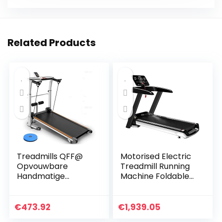
Related Products
Treadmills QFF@
Motorised Electric
Opvouwbare
Treadmill Running
Handmatige
Machine Foldable
Wandelen
Treadmill Electric
Verstelbare
Fitness Exercise
Hoogte Helling Niet
Fitness Equipment
€
473.92
€
1,939.05
Gemotoriseerde
Low Noise…