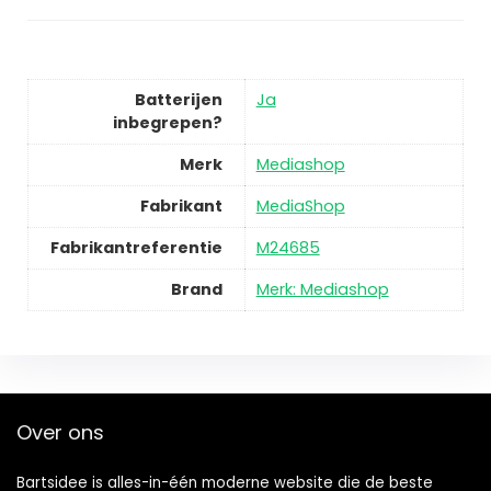
Batterijen
Ja
inbegrepen?
Merk
Mediashop
Fabrikant
MediaShop
Fabrikantreferentie
M24685
Brand
Merk: Mediashop
Over ons
Bartsidee is alles-in-één moderne website die de beste