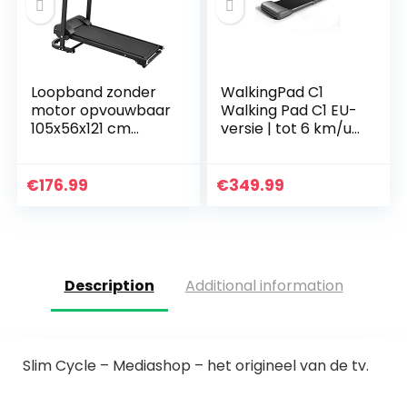
Loopband zonder
WalkingPad C1
motor opvouwbaar
Walking Pad C1 EU-
105x56x121 cm
versie | tot 6 km/u |
zwart
tot 100 kg | 749 W |
loopband Treadmill
inklapbaar plat
€
176.99
€
349.99
elektrisch…
Description
Additional information
Slim Cycle – Mediashop – het origineel van de tv.