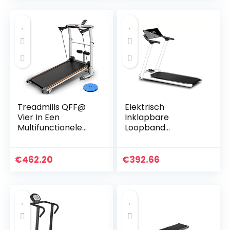
Mini Fitness
Wandelmachine…
Treadmills QFF@
Elektrisch
Vier In Een
Inklapbare
Multifunctionele
Loopband
Niet-elektrische
Draagbare
Pure Mechanische
Huishoudelijke Stille
Mini Vouwen
Elektrische
€
462.20
€
392.66
Fitness Wandelen
Mechanische
Machine Pas…
Loopband Met
LCD-display
Indoor…