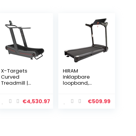
X-Targets
HIRAM
Curved
Inklapbare
Treadmill |
loopband,
Loopband
elektrisch
zonder motor
fitnessapparaat
, hometrainer,
€
4,530.97
€
509.99
speedrunner
met app-
besturing,
display, 12
programma…