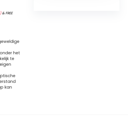
)
&
FREE
 geweldige
zonder het
elijk te
 eigen
iptische
erstand
ap kan