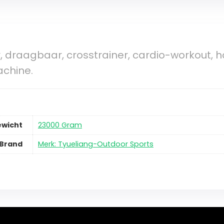
, draagbaar, crosstrainer, cardio-workout, h
achine.
ewicht
23000 Gram
Brand
Merk: Tyueliang-Outdoor Sports