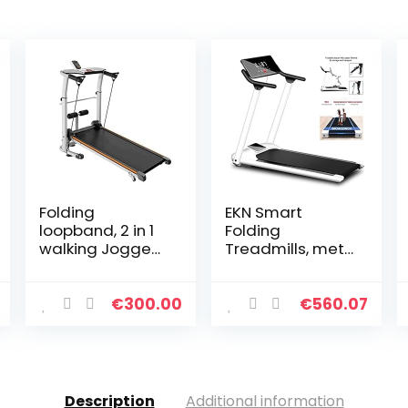
Folding
EKN Smart
loopband, 2 in 1
Folding
walking Joggen
Treadmills, met
Machine Trainer
LCD Display
Apparatuur for
Running
Home Gym,
Machine,
€
300.00
€
560.07
1.75HP met
Bluetooth
afstandsbedieni
Speaker, met
ng Speaker…
Apparaathoude
r,
Schokabsorptie
Description
Additional information