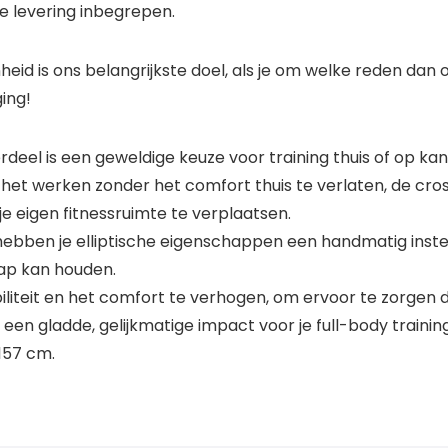
de levering inbegrepen.
eid is ons belangrijkste doel, als je om welke reden dan 
ing!
rdeel is een geweldige keuze voor training thuis of op kan
het werken zonder het comfort thuis te verlaten, de cros
 je eigen fitnessruimte te verplaatsen.
ebben je elliptische eigenschappen een handmatig inst
tap kan houden.
liteit en het comfort te verhogen, om ervoor te zorgen d
n een gladde, gelijkmatige impact voor je full-body training
 157 cm.