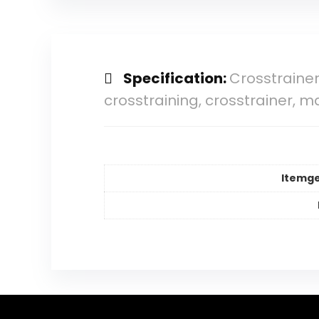
Specification:
Crosstrainer
crosstraining, crosstrainer, m
Itemg