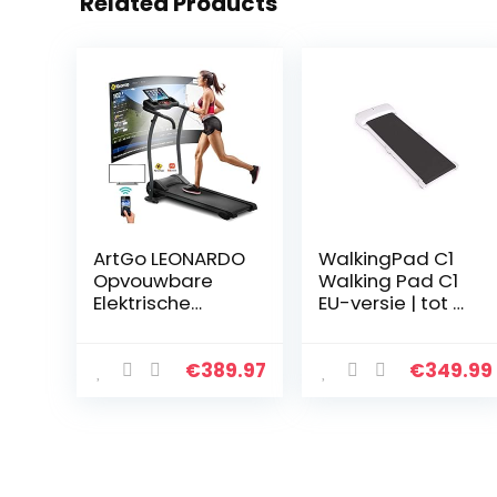
Related Products
ArtGo LEONARDO
WalkingPad C1
Opvouwbare
Walking Pad C1
Elektrische
EU-versie | tot 6
Loopband, 12
km/u | tot 100 kg
km/u, 1 PK (3,0 PK
| 749 W |
Piek) 12
loopband
€
389.97
€
349.99
Programma’s,
Treadmill
Cardiosensor,
inklapbaar plat
Kinomap-App
elektrisch…
en…