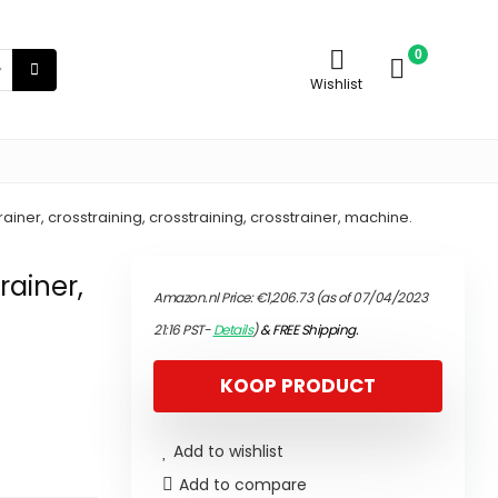
0
Wishlist
iner, crosstraining, crosstraining, crosstrainer, machine.
rainer,
Amazon.nl Price:
€
1,206.73
(as of 07/04/2023
21:16 PST-
Details
)
&
FREE Shipping
.
KOOP PRODUCT
Add to wishlist
Add to compare