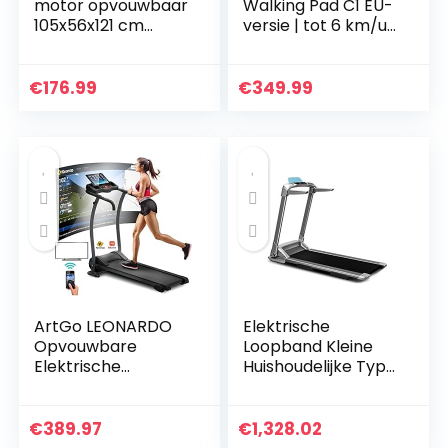
motor opvouwbaar
Walking Pad C1 EU-
105x56x121 cm
versie | tot 6 km/u |
zwart
tot 100 kg | 749 W |
loopband Treadmill
inklapbaar plat
€
176.99
€
349.99
elektrisch…
ArtGo LEONARDO
Elektrische
Opvouwbare
Loopband Kleine
Elektrische
Huishoudelijke Type
Loopband, 12 km/u,
Loopband
1 PK (3,0 PK Piek) 12
Multifunctionele
Programma’s,
Loopband Ultra-stil
€
389.97
€
1,328.02
Cardiosensor,
Schokabsorberend