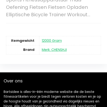
Oefening Fietsen Fietsen Opladen
Elliptische Bicycle Trainer Workout…
Itemgewicht
12000 Gram
Brand
Merk: CHENSHJI
Over ons
Bartsidee is alles-in-één moderne website die de beste
fitnessartikelen voor je biedt tegen verloren kosten en je op
de hoogte houdt van je gezondheid via dagelijks nieuws en
blogs. Alle afbeeldingen zijn auteursrechtelijk beschermd