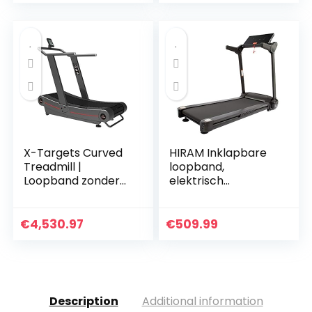
Kinomap-App en…
e Folding…
X-Targets Curved
HIRAM Inklapbare
Treadmill |
loopband,
Loopband zonder
elektrisch
motor
fitnessapparaat,
hometrainer,
speedrunner met
€
4,530.97
€
509.99
app-besturing,
display, 12
programma…
Description
Additional information