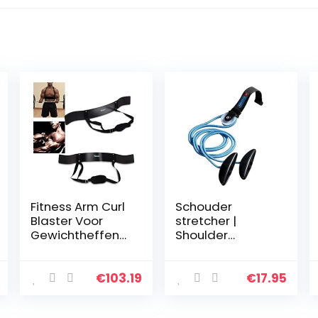
Fitness Arm Curl
Schouder
Blaster Voor
stretcher |
Gewichtheffen
Shoulder
Biceps Blaster
stretcher |
en Biceps Curl
Schouder pulley
Ondersteuning
| Met katrol |
€
103.19
€
17.95
voor
Voor mobiliteit
Bodybuilding
en circulatie |