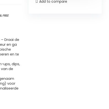
Add to compare
&
FREE
 – Draai de
deur en ga
opische
oeren en te
-ups, dips,
k van de
ngenaam
ng) voor
imaliseerde