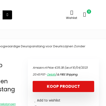
0
Wishlist
Hoogwaardige Deurspanstang voor Deurkozijnen Zonder
p
Amazon.nl Price:
€
35.38
(as of 10/04/2023
20:43 PST-
Details
)
&
FREE Shipping
.
nen
KOOP PRODUCT
stang
Add to wishlist
rekstangen