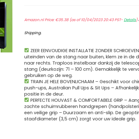
Amazon.nl Price:
€
35.38
(as of 10/04/2023 20:43 PST-
Details
)
Shipping
.
ZEER EENVOUDIGE INSTALLATIE ZONDER SCHROEVEN
uiteinden van de stang naar buiten, klem ze in de 
naar rechts. Traploos instelbaar dankzij de telesc
stang (deurkozijn: 71 – 100 cm). Gemakkelijk te verv
gebruiken op de weg.
TRAIN JE HELE BOVENLICHAAM – Geschikt voor chin
push-ups, Australian Pull Ups & Sit Ups – Afhankelij
positie in de deur.
PERFECTE HOUVAST & COMFORTABELE GRIP – Aa
zachte schuimrubberen handgrepen (handpolsteri
een veilige grip – Duurzaam en anti-slip. De geopt
staafdiameter (3,5 cm) zorgt voor uw ideale grip.