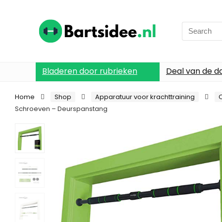
Search
for:
Bladeren door rubrieken
Deal van de d
Home
Shop
Apparatuur voor krachttraining
Schroeven – Deurspanstang