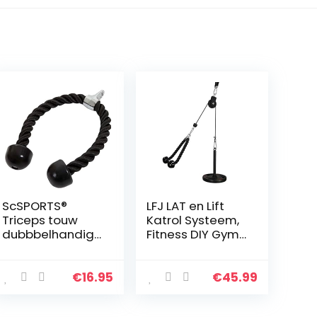
ScSPORTS®
LFJ LAT en Lift
Triceps touw
Katrol Systeem,
dubbbelhandig,
Fitness DIY Gym
Triceps rope,
Kabel Machine
Met kunststof
Spier Arm Kracht
uiteinden, 68 cm
Training
€
16.95
€
45.99
lang, Voor
Oefening Lat
krachtstation en
Pulldown