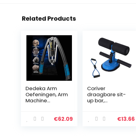
Related Products
Dedeka Arm
Coriver
Oefeningen, Arm
draagbare sit-
Machine
up bar,
Workout
verbeterde
Systeem, 4 In 1
grote
Power Twister
zuignappen
€
62.09
€
13.66
Borst Expander
verstelbare sit-
Verstelbare
up bar