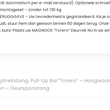
rdt automatisch per e-mail verstuurd). Optionele schroef
e montageset – zonder tot 130 kg.
UGGGAVE – Uw tevredenheid is gegarandeerd. Als je om
udt, stuur hem dan gewoon binnen 60 dagen terug. Onze v
 & buts! Plaats uw MAGNOOS “Torero” Deurrek NU in uw w
rekstang, Pull-Up Bar”Torero” – Hoogwaa
ven – Deurspanstang