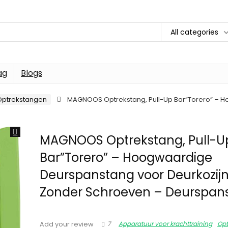
All categories
ag
Blogs
Optrekstangen
MAGNOOS Optrekstang, Pull-Up Bar”Torero” – 
MAGNOOS Optrekstang, Pull-U
Bar”Torero” – Hoogwaardige
Deurspanstang voor Deurkozij
Zonder Schroeven – Deurspan
7
Apparatuur voor krachttraining
Opt
Add your review