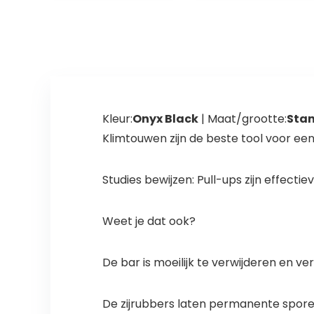
Sterkte Trainer
assistent-
Pull…
apparaat met
8-vormige…
Kleur:
Onyx Black
| Maat/grootte:
Sta
Klimtouwen zijn de beste tool voor ee
Studies bewijzen: Pull-ups zijn effecti
Weet je dat ook?
De bar is moeilijk te verwijderen en ver
De zijrubbers laten permanente spore