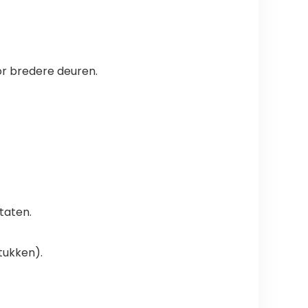
or bredere deuren.
taten.
tukken).