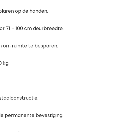
blaren op de handen.
or 71 – 100 cm deurbreedte.
n om ruimte te besparen.
0 kg.
taalconstructie.
ele permanente bevestiging.