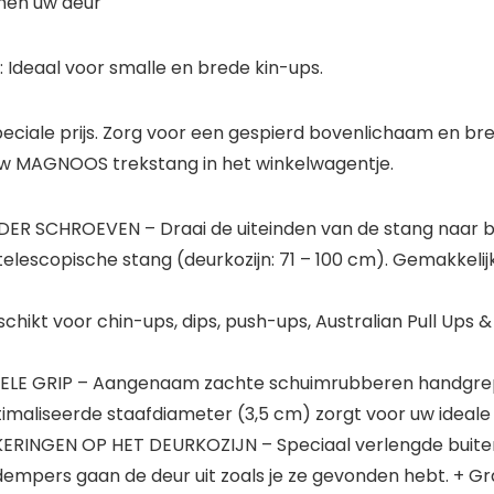
men uw deur
: Ideaal voor smalle en brede kin-ups.
speciale prijs. Zorg voor een gespierd bovenlichaam en b
 uw MAGNOOS trekstang in het winkelwagentje.
 SCHROEVEN – Draai de uiteinden van de stang naar bui
 telescopische stang (deurkozijn: 71 – 100 cm). Gemakkeli
t voor chin-ups, dips, push-ups, Australian Pull Ups & Si
 GRIP – Aangenaam zachte schuimrubberen handgrepen
imaliseerde staafdiameter (3,5 cm) zorgt voor uw ideale 
RINGEN OP HET DEURKOZIJN – Speciaal verlengde buitenb
mpers gaan de deur uit zoals je ze gevonden hebt. + Gra