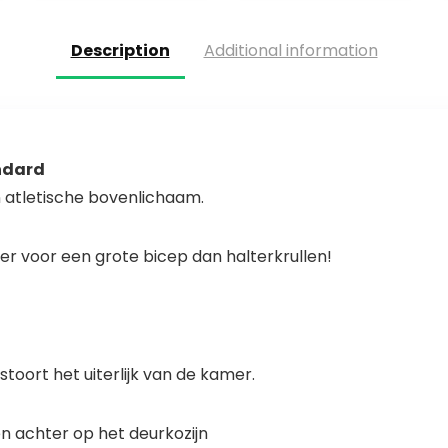
Fire Team…
Gemakkelijk te…
Description
Additional information
ndard
n atletische bovenlichaam.
ever voor een grote bicep dan halterkrullen!
stoort het uiterlijk van de kamer.
n achter op het deurkozijn