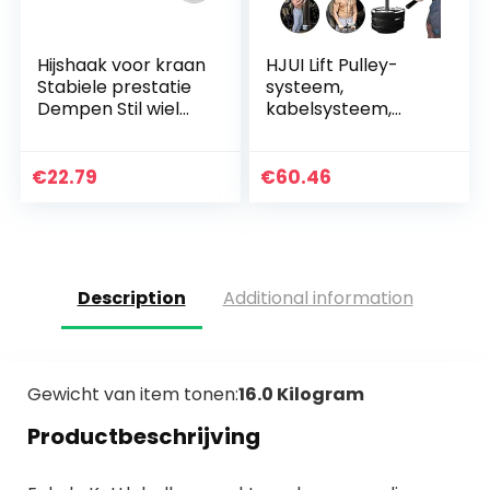
Hijshaak voor kraan
HJUI Lift Pulley-
Stabiele prestatie
systeem,
Dempen Stil wiel
kabelsysteem,
Stevig en duurzaam
machine doe-het-
accessoire voor
zelf
fitnessapparatuur
fitnessapparaten,
€
22.79
€
60.46
voor het trainen
van biceps,
triceps…
Description
Additional information
Gewicht van item tonen:
16.0 Kilogram
Productbeschrijving