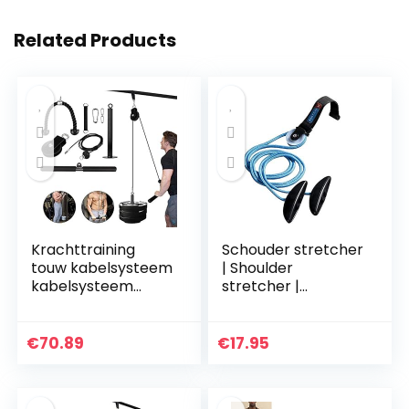
Related Products
Krachttraining
Schouder stretcher
touw kabelsysteem
| Shoulder
kabelsysteem
stretcher |
fitness riemschijf
Schouder pulley |
kabelsysteem
Met katrol | Voor
machine 2
mobiliteit en
€
70.89
€
17.95
trainingsmodi en
circulatie |
afneembare…
Gemakkelijk te…