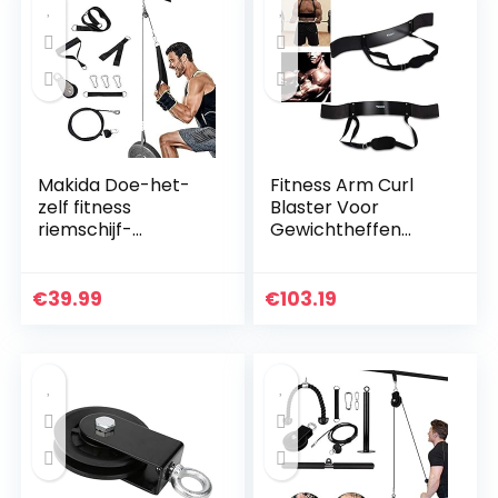
Makida Doe-het-
Fitness Arm Curl
zelf fitness
Blaster Voor
riemschijf-
Gewichtheffen
kabelsysteem,
Biceps Blaster en
riemschijfsysteem
Biceps Curl
fitnessstudio, 1,8 m
Ondersteuning
€
39.99
€
103.19
biceps triceps
voor Bodybuilding
onderarm…
Fire Team…