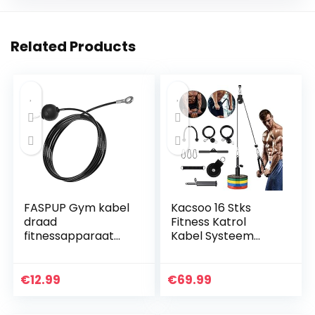
Related Products
FASPUP Gym kabel
Kacsoo 16 Stks
draad
Fitness Katrol
fitnessapparaat
Kabel Systeem
stalen kabel voor
voor Gym, Thuis
latkabel kabel
Workout Gym
kabel fitness home
Apparatuur,
€
12.99
€
69.99
gym riemschijf
Onderarm Pols
systeem
Roller Trainer Arm…