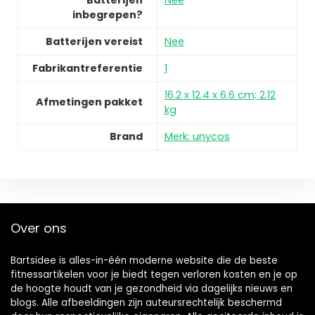
Batterijen
Nee
inbegrepen?
Batterijen vereist
Nee
Fabrikantreferentie
1
16.2 x 12.4 x 6.6 cm; 2.12
Afmetingen pakket
kg
Brand
Merk: unycos
Over ons
Bartsidee is alles-in-één moderne website die de beste
fitnessartikelen voor je biedt tegen verloren kosten en je op
de hoogte houdt van je gezondheid via dagelijks nieuws en
blogs. Alle afbeeldingen zijn auteursrechtelijk beschermd