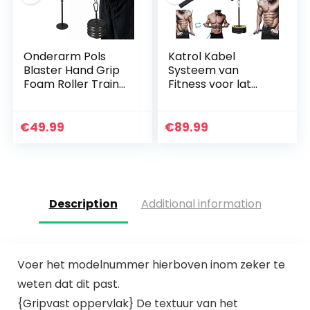
Onderarm Pols
Katrol Kabel
Blaster Hand Grip
Systeem van
Foam Roller Trainer
Fitness voor lat
Arm Kracht
Pulldown en Lift, 2m
Training Apparaat
DIY Uitrusting met
Thuis Fitness
Handvatten en
€
49.99
€
89.99
Apparatuur
Laadplaat voor…
Description
Additional information
Voer het modelnummer hierboven inom zeker te
weten dat dit past.
{Gripvast oppervlak} De textuur van het