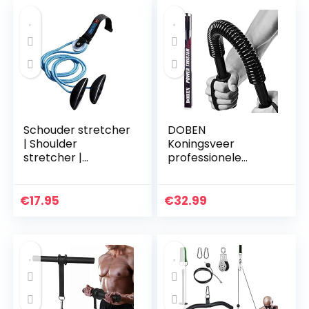
Schouder stretcher
DOBEN
| Shoulder
Koningsveer
stretcher |
professionele
Schouder pulley |
buighalter voor
Met katrol | Voor
krachttraining,
mobiliteit en
fitness 20 kg, 30 kg,
€
17.95
€
32.99
circulatie |
40 kg, 50 kg, 60 kg,
Gemakkelijk te…
armtrainer