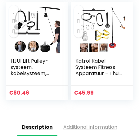
HJUI Lift Pulley-
Katrol Kabel
systeem,
Systeem Fitness
kabelsysteem,
Apparatuur – Thuis
machine doe-het-
Indoor Apparatuur
zelf
voor krachttraining
fitnessapparaten,
Armmachines
€
60.46
€
45.99
voor het trainen
van biceps,
triceps…
Description
Additional information