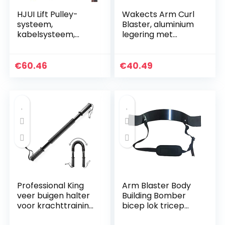
HJUI Lift Pulley-
Wakects Arm Curl
systeem,
Blaster, aluminium
kabelsysteem,
legering met
machine doe-het-
verstelbare riem
zelf
geweldig voor
fitnessapparaten,
Bicep Body Building
€
60.46
€
40.49
voor het trainen
en spierkracht…
van biceps,
triceps…
Professional King
Arm Blaster Body
veer buigen halter
Building Bomber
voor krachttraining
bicep lok tricep
fitness training arm
spieropbouw,