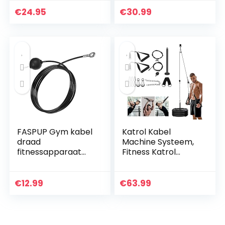
trainer; buigbare
robuust en
flexibele veer
verstelbaar
€
24.95
€
30.99
halter
bodybuilding bicep
isolator voor…
FASPUP Gym kabel
Katrol Kabel
draad
Machine Systeem,
fitnessapparaat
Fitness Katrol
stalen kabel voor
Systeem met
latkabel kabel
300lbs Heavy Duty
kabel fitness home
Stalen Touw DIY
€
12.99
€
63.99
gym riemschijf
Home Gym Triceps
systeem
Katrol Kabel…