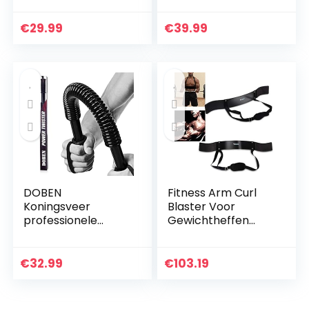
gewichtheffen,
riemschijfsysteem
bicepstrainer,
fitnessstudio, 1,8 m
€
29.99
€
39.99
triceps-bomber
biceps triceps
onderarm…
DOBEN
Fitness Arm Curl
Koningsveer
Blaster Voor
professionele
Gewichtheffen
buighalter voor
Biceps Blaster en
krachttraining,
Biceps Curl
fitness 20 kg, 30 kg,
Ondersteuning
€
32.99
€
103.19
40 kg, 50 kg, 60 kg,
voor Bodybuilding
armtrainer
Fire Team…