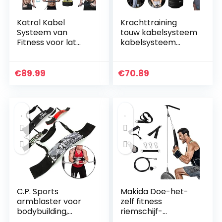
Katrol Kabel
Krachttraining
Systeem van
touw kabelsysteem
Fitness voor lat
kabelsysteem
Pulldown en Lift, 2m
fitness riemschijf
DIY Uitrusting met
kabelsysteem
Handvatten en
machine 2
€
89.99
€
70.89
Laadplaat voor…
trainingsmodi en
afneembare…
C.P. Sports
Makida Doe-het-
armblaster voor
zelf fitness
bodybuilding,
riemschijf-
krachtsport en
kabelsysteem,