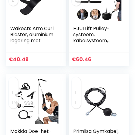
Wakects Arm Curl
HJUI Lift Pulley-
Blaster, aluminium
systeem,
legering met
kabelsysteem,
verstelbare riem
machine doe-het-
geweldig voor
zelf
Bicep Body Building
fitnessapparaten,
€
40.49
€
60.46
en spierkracht…
voor het trainen
van biceps,
triceps…
Makida Doe-het-
Primlisa Gymkabel,