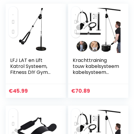
LFJ LAT en Lift
Krachttraining
Katrol Systeem,
touw kabelsysteem
Fitness DIY Gym
kabelsysteem
Kabel Machine
fitness riemschijf
Spier Arm Kracht
kabelsysteem
Training Oefening
machine 2
€
45.99
€
70.89
Lat Pulldown
trainingsmodi en
Onderarm…
afneembare…