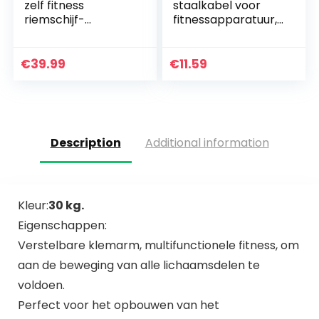
zelf fitness
staalkabel voor
riemschijf-
fitnessapparatuur,
kabelsysteem,
fitnesskabel,
riemschijfsysteem
staalkabel,
fitnessstudio, 1,8 m
draadkabel met
€
39.99
€
11.59
biceps triceps
zwaartekrachtkog
onderarm…
el voor…
Description
Additional information
Kleur:
30 kg.
Eigenschappen:
Verstelbare klemarm, multifunctionele fitness, om
aan de beweging van alle lichaamsdelen te
voldoen.
Perfect voor het opbouwen van het