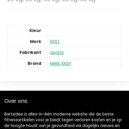
Kleur
Merk
KKSY
Fabrikant
sports
Brand
Merk: KKSY
Over ons
Bartsidee is alles-in-één moderne website die de beste
fitnessartikelen voor je biedt tegen verloren kosten en je op
de hoogte houdt van je gezondheid via dagelijks nieuws en